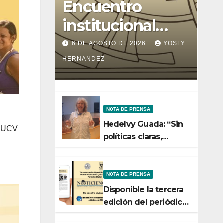
Encuentro
institucional
entre la Facultad
6 DE AGOSTO DE 2026
YOSLY
de Ciencias y el
HERNANDEZ
Ministerio de
Ciencia y
NOTA DE PRENSA
Tecnología
Hedelvy Guada: “Sin
s UCV
políticas claras,
ningún esfuerzo de
conservación rendirá
frutos”
NOTA DE PRENSA
Disponible la tercera
edición del periódico
digital de