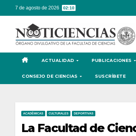
Ir
7 de agosto de 2026
02:10
al
contenido
ACTUALIDAD
PUBLICACIONES
CONSEJO DE CIENCIAS
SUSCRÍBETE
ACADÉMICAS
CULTURALES
DEPORTIVAS
La Facultad de Cienc