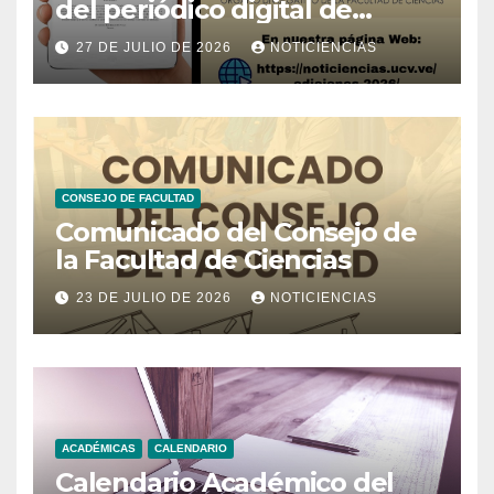
del periódico digital de
Noticiencias 2026
27 DE JULIO DE 2026
NOTICIENCIAS
CONSEJO DE FACULTAD
Comunicado del Consejo de
la Facultad de Ciencias
23 DE JULIO DE 2026
NOTICIENCIAS
ACADÉMICAS
CALENDARIO
Calendario Académico del