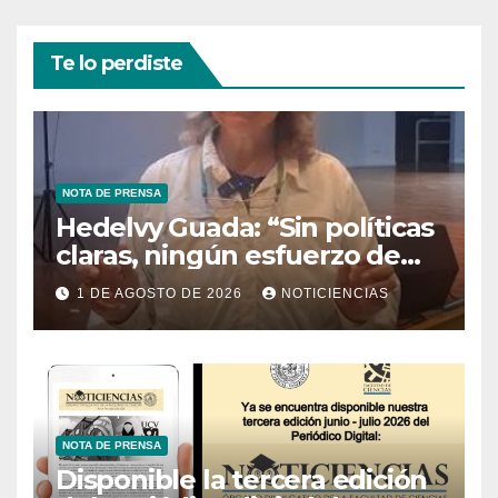
Te lo perdiste
NOTA DE PRENSA
Hedelvy Guada: “Sin políticas
claras, ningún esfuerzo de
conservación rendirá frutos”
1 DE AGOSTO DE 2026
NOTICIENCIAS
NOTA DE PRENSA
Disponible la tercera edición