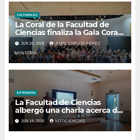
CULTURALES
La Coral de la Facultad de
Ciencias finaliza la Gala Coral
UCVista con el segundo
JUN 20, 2026
JUAN CARLOS PEREZ
concierto en homenaje al
MONTERO
centenario del natalicio de
Modesta Bor
EXTENSIÓN
La Facultad de Ciencias
albergó una charla acerca de
la transformación hacia la
JUN 19, 2026
NOTICIENCIAS
refrigeración sostenible