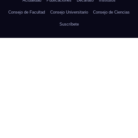
Actualidad
Publicaciones
Decanato
Institutos
Consejo de Facultad
Consejo Universitario
Consejo de Ciencias
Suscríbete