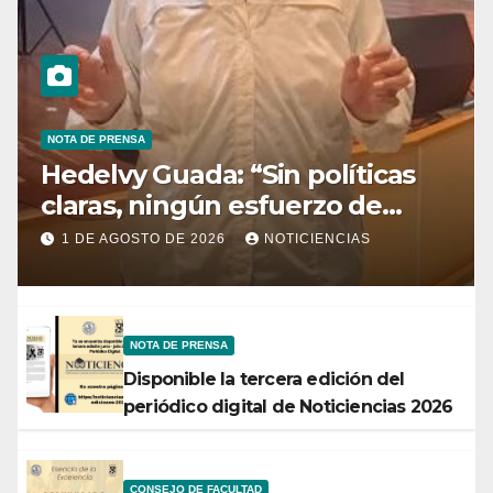
NOTA DE PRENSA
Hedelvy Guada: “Sin políticas
claras, ningún esfuerzo de
conservación rendirá frutos”
1 DE AGOSTO DE 2026
NOTICIENCIAS
NOTA DE PRENSA
Disponible la tercera edición del
periódico digital de Noticiencias 2026
CONSEJO DE FACULTAD