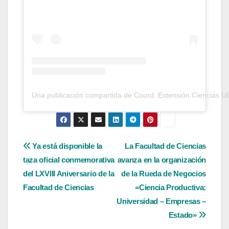
Una publicación compartida de Coord. Extensión Ciencias U
Navegación
Ya está disponible la
La Facultad de Ciencias
taza oficial conmemorativa
avanza en la organización
de
del LXVIII Aniversario de la
de la Rueda de Negocios
entradas
Facultad de Ciencias
«Ciencia Productiva:
Universidad – Empresas –
Estado»