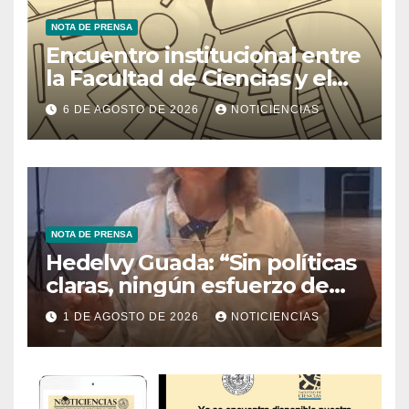
NOTA DE PRENSA
Encuentro institucional entre
la Facultad de Ciencias y el
Ministerio de Ciencia y
6 DE AGOSTO DE 2026
NOTICIENCIAS
Tecnología
NOTA DE PRENSA
Hedelvy Guada: “Sin políticas
claras, ningún esfuerzo de
conservación rendirá frutos”
1 DE AGOSTO DE 2026
NOTICIENCIAS