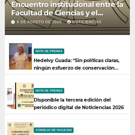
Encuentro institucional entre la
Facultad de Ciencias y el
Ministerio de Ciencia y
6 DE AGOSTO DE 2026
NOTICIENCIAS
Tecnología
NOTA DE PRENSA
Hedelvy Guada: “Sin políticas claras,
ningún esfuerzo de conservación
rendirá frutos”
NOTA DE PRENSA
Disponible la tercera edición del
periódico digital de Noticiencias 2026
CONSEJO DE FACULTAD