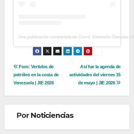
Una publicación compartida de Coord. Extensión Ciencias U
Navegación
Foro: Vertidos de
Así fue la agenda de
petróleo en la costa de
actividades del viernes 15
de
Venezuela | JIE 2026
de mayo | JIE 2026
entradas
Por
Noticiencias