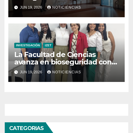
la transformación hacia la
JUN 19, 2026
NOTICIENCIAS
refrigeración sostenible
INVESTIGACIÓN
IZET
La Facultad de Ciencias
avanza en bioseguridad con
la validación del nuevo
JUN 19, 2026
NOTICIENCIAS
Manual para Laboratorios de
Microbiología Ambiental
CATEGORIAS