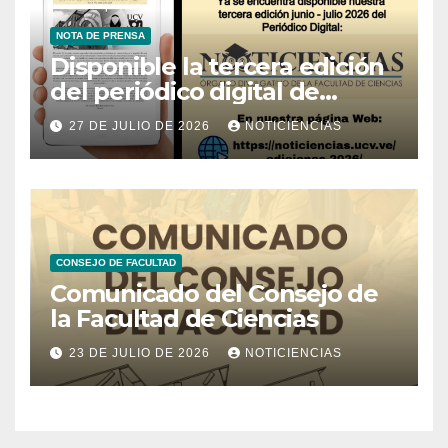
NOTA DE PRENSA
Disponible la tercera edición
del periódico digital de
Noticiencias 2026
27 DE JULIO DE 2026
NOTICIENCIAS
CONSEJO DE FACULTAD
Comunicado del Consejo de
la Facultad de Ciencias
23 DE JULIO DE 2026
NOTICIENCIAS