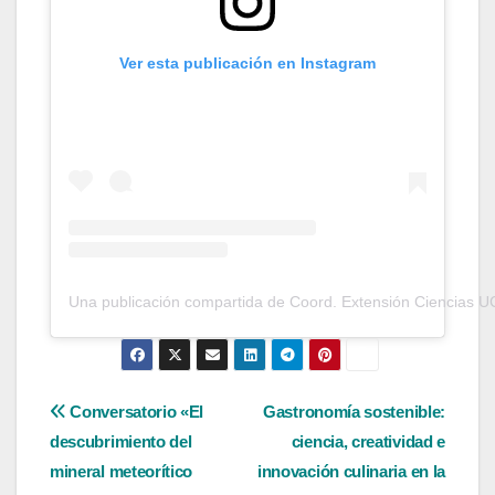
Ver esta publicación en Instagram
Una publicación compartida de Coord. Extensión Ciencias U
Navegación
Conversatorio «El
Gastronomía sostenible:
descubrimiento del
ciencia, creatividad e
de
mineral meteorítico
innovación culinaria en la