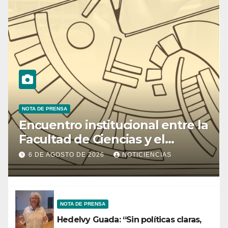
NOTA DE PRENSA
Encuentro institucional entre la
Facultad de Ciencias y el
Ministerio de Ciencia y
6 DE AGOSTO DE 2026
NOTICIENCIAS
Tecnología
NOTA DE PRENSA
Hedelvy Guada: “Sin políticas claras,