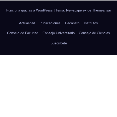
Funciona gracias a WordPress
|
Tema: Newspaperex de
Themeansar
Actualidad
Publicaciones
Decanato
Institutos
Consejo de Facultad
Consejo Universitario
Consejo de Ciencias
Suscríbete