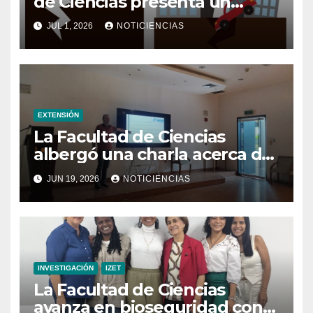
de Ciencias presenta un
trabajo sobre el protocolo
JUL 1, 2026
NOTICIENCIAS
estratégico de actuación
después de un sismo
EXTENSIÓN
La Facultad de Ciencias
albergó una charla acerca de
la transformación hacia la
JUN 19, 2026
NOTICIENCIAS
refrigeración sostenible
INVESTIGACIÓN
IZET
La Facultad de Ciencias
avanza en bioseguridad con