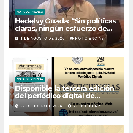
NOTA DE PRENSA
Hedelvy Guada: “Sin políticas
claras, ningún esfuerzo de
conservación rendirá frutos”
1 DE AGOSTO DE 2026
NOTICIENCIAS
NOTA DE PRENSA
Disponible la tercera edición
del periódico digital de
Noticiencias 2026
27 DE JULIO DE 2026
NOTICIENCIAS