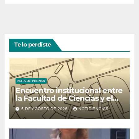
Te lo perdiste
NOTA DE PRENSA
Encuentro institucional entre
la Facultad de Ciencias y el
Ministerio de Ciencia y
6 DE AGOSTO DE 2026
NOTICIENCIAS
Tecnología