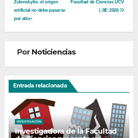
entradas
Zolenskyita: el origen
Facultad de Ciencias UCV
artificial no debe pasarse
| JIE 2026
por alto»
Por
Noticiencias
Entrada relacionada
INVESTIGACIÓN
Investigadora de la Facultad