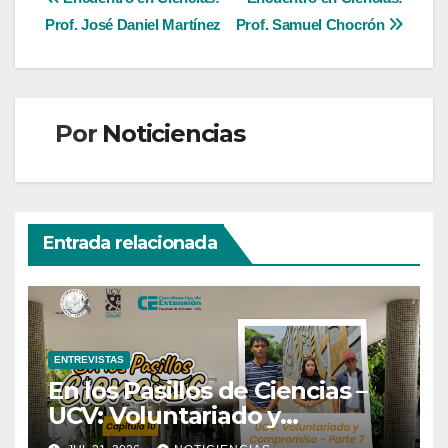
Navegación
Prof. José Daniel Martínez
Prof. Samuel Chocrón
de
entradas
Por
Noticiencias
Entrada relacionada
ENTREVISTAS
En los Pasillos de Ciencias –
UCV: Voluntariado y
Compromiso | Parte 7