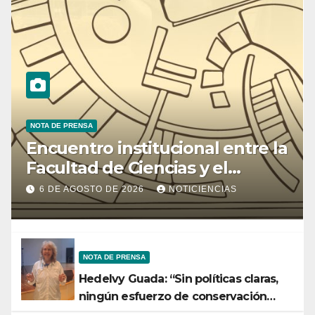
NOTA DE PRENSA
Encuentro institucional entre la
Facultad de Ciencias y el
Ministerio de Ciencia y
6 DE AGOSTO DE 2026
NOTICIENCIAS
Tecnología
NOTA DE PRENSA
Hedelvy Guada: “Sin políticas claras,
ningún esfuerzo de conservación
rendirá frutos”