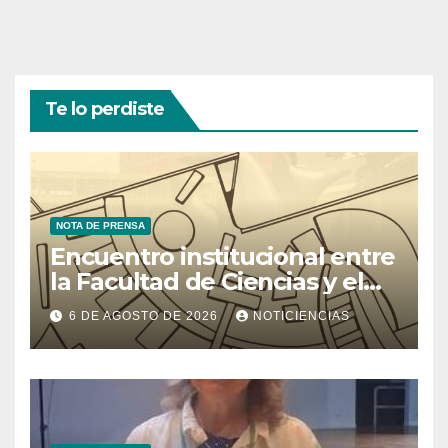
Te lo perdiste
NOTA DE PRENSA
Encuentro institucional entre
la Facultad de Ciencias y el
Ministerio de Ciencia y
6 DE AGOSTO DE 2026
NOTICIENCIAS
Tecnología