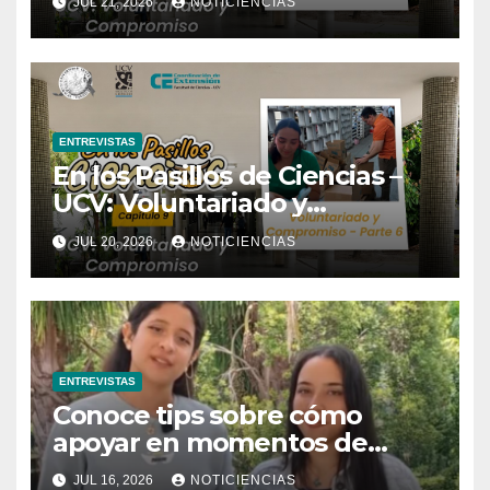
JUL 21, 2026
NOTICIENCIAS
ENTREVISTAS
En los Pasillos de Ciencias –
UCV: Voluntariado y
Compromiso | Parte 6
JUL 20, 2026
NOTICIENCIAS
ENTREVISTAS
Conoce tips sobre cómo
apoyar en momentos de
dificultades
JUL 16, 2026
NOTICIENCIAS