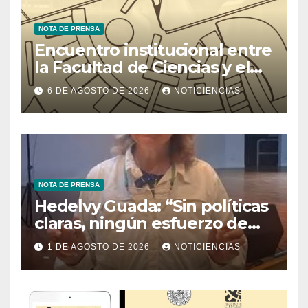
NOTA DE PRENSA
Encuentro institucional entre
la Facultad de Ciencias y el
Ministerio de Ciencia y
6 DE AGOSTO DE 2026
NOTICIENCIAS
Tecnología
NOTA DE PRENSA
Hedelvy Guada: “Sin políticas
claras, ningún esfuerzo de
conservación rendirá frutos”
1 DE AGOSTO DE 2026
NOTICIENCIAS