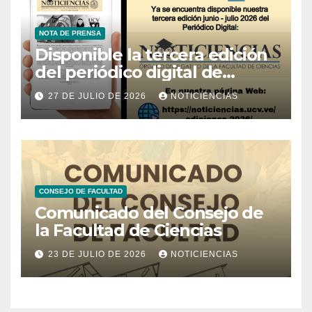
NOTA DE PRENSA
Disponible la tercera edición
del periódico digital de
Noticiencias 2026
27 DE JULIO DE 2026
NOTICIENCIAS
CONSEJO DE FACULTAD
Comunicado del Consejo de
la Facultad de Ciencias
23 DE JULIO DE 2026
NOTICIENCIAS