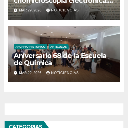
criomicroscopía electrónica:
200 años de historia y la
MAR 29, 2026
NOTICIENCIAS
estructura del virus de su
vacuna
ARCHIVO HISTÓRICO
ARTICULOS
Aniversario 68 de la Escuela
de Química
MAR 22, 2026
NOTICIENCIAS
CATEGORIAS