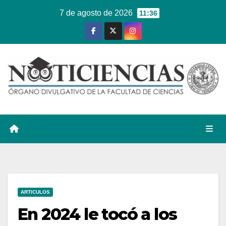
Ir
7 de agosto de 2026
11:36
al
contenido
ARTICULOS
En 2024 le tocó a los