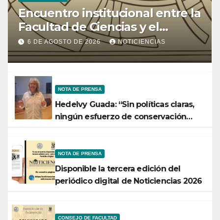
Encuentro institucional entre la
Facultad de Ciencias y el
Ministerio de Ciencia y
6 DE AGOSTO DE 2026
NOTICIENCIAS
Tecnología
NOTA DE PRENSA
Hedelvy Guada: “Sin políticas claras,
ningún esfuerzo de conservación
rendirá frutos”
NOTA DE PRENSA
Disponible la tercera edición del
periódico digital de Noticiencias 2026
CONSEJO DE FACULTAD