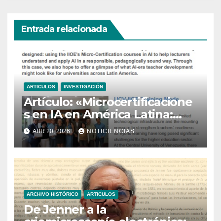
Entrada relacionada
ARTICULOS
INVESTIGACIÓN
Artículo: «Microcertificacione
s en IA en América Latina:
Lecciones de la Universidad
ABR 20, 2026
NOTICIENCIAS
Central de Venezuela».
Revista CLOUD UNESCO
ARCHIVO HISTÓRICO
ARTICULOS
De Jenner a la