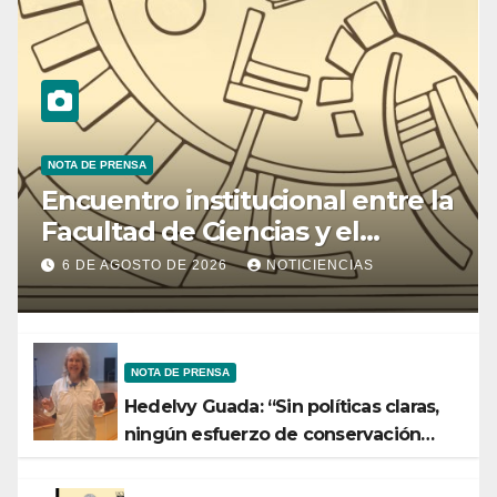
NOTA DE PRENSA
Encuentro institucional entre la
Facultad de Ciencias y el
Ministerio de Ciencia y
6 DE AGOSTO DE 2026
NOTICIENCIAS
Tecnología
NOTA DE PRENSA
Hedelvy Guada: “Sin políticas claras,
ningún esfuerzo de conservación
rendirá frutos”