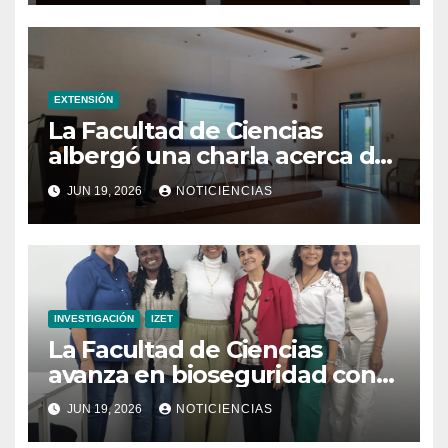
después de un sismo
EXTENSIÓN
La Facultad de Ciencias
albergó una charla acerca de
la transformación hacia la
JUN 19, 2026
NOTICIENCIAS
refrigeración sostenible
INVESTIGACIÓN
IZET
La Facultad de Ciencias
avanza en bioseguridad con
la validación del nuevo
JUN 19, 2026
NOTICIENCIAS
Manual para Laboratorios de