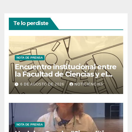
Te lo perdiste
NOTA DE PRENSA
Encuentro institucional entre
la Facultad de Ciencias y el
Ministerio de Ciencia y
6 DE AGOSTO DE 2026
NOTICIENCIAS
Tecnología
NOTA DE PRENSA