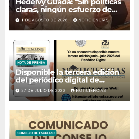
Hedelvy Guada: “Sin políticas
claras, ningún esfuerzo de
conservación rendirá frutos”
1 DE AGOSTO DE 2026
NOTICIENCIAS
NOTA DE PRENSA
Disponible la tercera edición
del periódico digital de
Noticiencias 2026
27 DE JULIO DE 2026
NOTICIENCIAS
CONSEJO DE FACULTAD