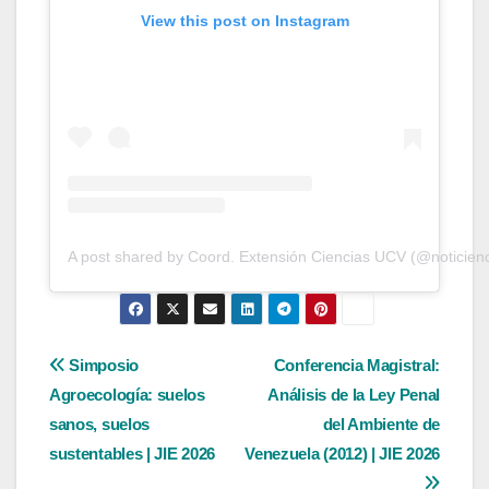
View this post on Instagram
A post shared by Coord. Extensión Ciencias UCV (@noticien
Navegación
Simposio
Conferencia Magistral:
Agroecología: suelos
Análisis de la Ley Penal
de
sanos, suelos
del Ambiente de
entradas
sustentables | JIE 2026
Venezuela (2012) | JIE 2026