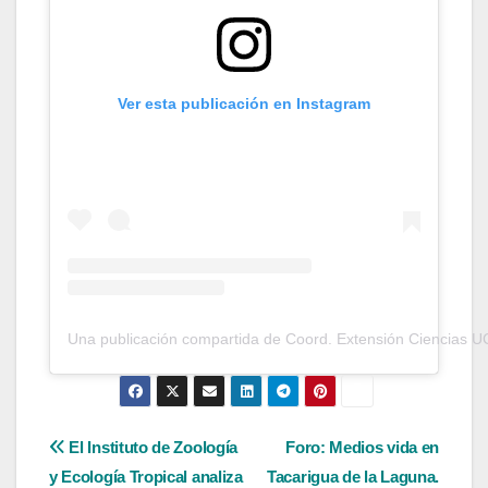
Ver esta publicación en Instagram
Una publicación compartida de Coord. Extensión Ciencias U
Navegación
El Instituto de Zoología
Foro: Medios vida en
y Ecología Tropical analiza
Tacarigua de la Laguna.