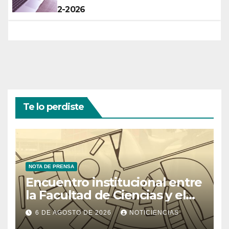
2-2026
Te lo perdiste
NOTA DE PRENSA
Encuentro institucional entre
la Facultad de Ciencias y el
Ministerio de Ciencia y
6 DE AGOSTO DE 2026
NOTICIENCIAS
Tecnología