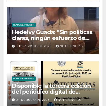
NOTA DE PRENSA
Hedelvy Guada: “Sin políticas
claras, ningún esfuerzo de
conservación rendirá frutos”
1 DE AGOSTO DE 2026
NOTICIENCIAS
NOTA DE PRENSA
Disponible la tercera edición
del periódico digital de
Noticiencias 2026
27 DE JULIO DE 2026
NOTICIENCIAS