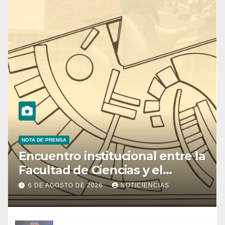
NOTA DE PRENSA
Encuentro institucional entre la
Facultad de Ciencias y el
Ministerio de Ciencia y
6 DE AGOSTO DE 2026
NOTICIENCIAS
Tecnología