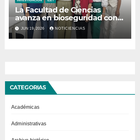
INVESTIGACIÓN
IZET
La Facultad de Ciencias
avanza en bioseguridad con
la validación del nuevo
JUN 19, 2026
NOTICIENCIAS
Manual para Laboratorios de
Microbiología Ambiental
CATEGORIAS
Académicas
Administrativas