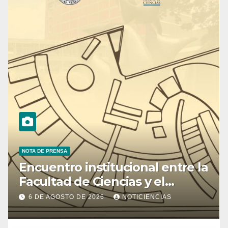
NOTA DE PRENSA
Encuentro institucional entre la
Facultad de Ciencias y el
Ministerio de Ciencia y
6 DE AGOSTO DE 2026
NOTICIENCIAS
Tecnología