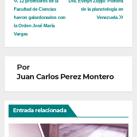
Navegación
12 profesores de la
Dra. Evelyn Zoppi: Pionera
Facultad de Ciencias
de la planctología en
de
fueron galardonados con
Venezuela
entradas
la Orden José María
Vargas
Por
Juan Carlos Perez Montero
Entrada relacionada