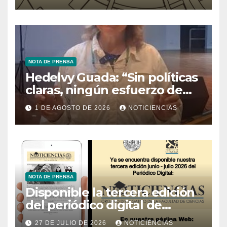
Tecnología
NOTA DE PRENSA
Hedelvy Guada: “Sin políticas
claras, ningún esfuerzo de
conservación rendirá frutos”
1 DE AGOSTO DE 2026
NOTICIENCIAS
NOTA DE PRENSA
Disponible la tercera edición
del periódico digital de
Noticiencias 2026
27 DE JULIO DE 2026
NOTICIENCIAS