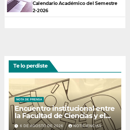
Calendario Académico del Semestre
2-2026
Te lo perdiste
NOTA DE PRENSA
Encuentro institucional entre
la Facultad de Ciencias y el
Ministerio de Ciencia y
6 DE AGOSTO DE 2026
NOTICIENCIAS