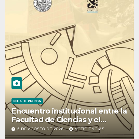
NOTA DE PRENSA
Encuentro institucional entre la
Facultad de Ciencias y el
Ministerio de Ciencia y
6 DE AGOSTO DE 2026
NOTICIENCIAS
Tecnología