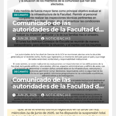
DECANATO
Comunicado de las
autoridades de la Facultad de
Ciencias
JUN 28, 2026
NOTICIENCIAS
DECANATO
Comunicado de las
autoridades de la Facultad de
Ciencias
JUN 25, 2026
NOTICIENCIAS