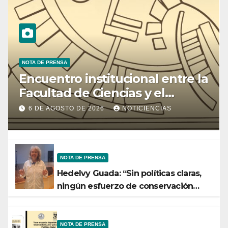
NOTA DE PRENSA
Encuentro institucional entre la
Facultad de Ciencias y el
Ministerio de Ciencia y
6 DE AGOSTO DE 2026
NOTICIENCIAS
Tecnología
NOTA DE PRENSA
Hedelvy Guada: “Sin políticas claras,
ningún esfuerzo de conservación
rendirá frutos”
NOTA DE PRENSA