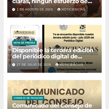
claras, ningún esfuerzo de
conservación rendirá frutos”
1 DE AGOSTO DE 2026
NOTICIENCIAS
NOTA DE PRENSA
Disponible la tercera edición
del periódico digital de
Noticiencias 2026
27 DE JULIO DE 2026
NOTICIENCIAS
CONSEJO DE FACULTAD
Comunicado del Consejo de