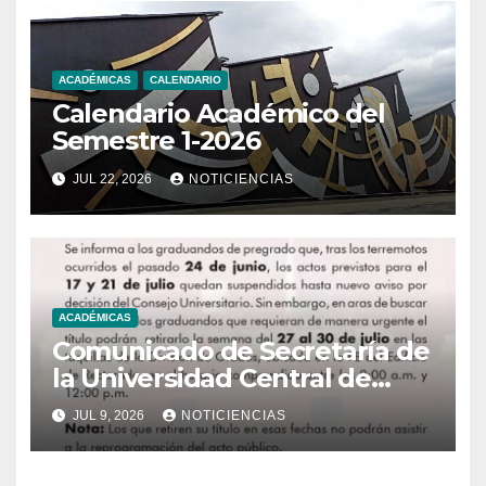
ACADÉMICAS
CALENDARIO
Calendario Académico del
Semestre 1-2026
JUL 22, 2026
NOTICIENCIAS
ACADÉMICAS
Comunicado de Secretaría de
la Universidad Central de
Venezuela
JUL 9, 2026
NOTICIENCIAS