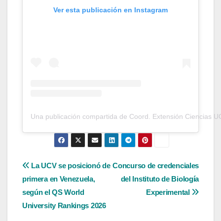
Ver esta publicación en Instagram
Una publicación compartida de Coord. Extensión Ciencias U
Navegación
La UCV se posicionó de
Concurso de credenciales
primera en Venezuela,
del Instituto de Biología
de
según el QS World
Experimental
entradas
University Rankings 2026