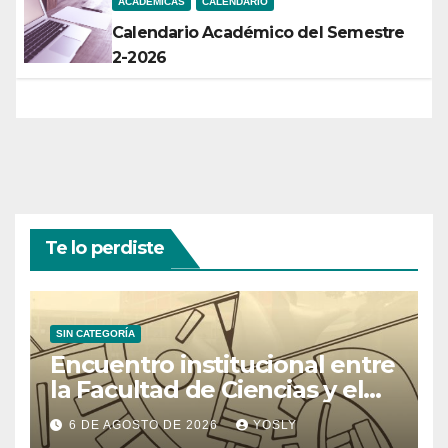
ACADÉMICAS
CALENDARIO
Calendario Académico del Semestre
2-2026
Te lo perdiste
SIN CATEGORÍA
Encuentro institucional entre
la Facultad de Ciencias y el
Ministerio de Ciencia y
6 DE AGOSTO DE 2026
YOSLY
Tecnología