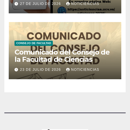
Noticiencias 2026
27 DE JULIO DE 2026
NOTICIENCIAS
CONSEJO DE FACULTAD
Comunicado del Consejo de
la Facultad de Ciencias
23 DE JULIO DE 2026
NOTICIENCIAS