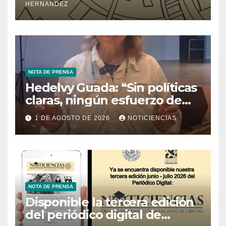
HERNANDEZ
NOTA DE PRENSA
Hedelvy Guada: “Sin políticas
claras, ningún esfuerzo de
conservación rendirá frutos”
1 DE AGOSTO DE 2026
NOTICIENCIAS
NOTA DE PRENSA
Disponible la tercera edición
del periódico digital de