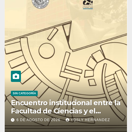
SIN CATEGORÍA
Encuentro institucional entre la
Facultad de Ciencias y el
Ministerio de Ciencia y
6 DE AGOSTO DE 2026
YOSLY HERNANDEZ
Tecnología