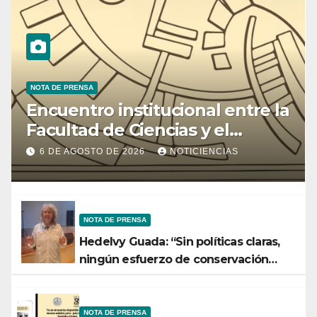
NOTA DE PRENSA
Encuentro institucional entre la
Facultad de Ciencias y el
Ministerio de Ciencia y
6 DE AGOSTO DE 2026
NOTICIENCIAS
Tecnología
NOTA DE PRENSA
Hedelvy Guada: “Sin políticas claras,
ningún esfuerzo de conservación
rendirá frutos”
NOTA DE PRENSA