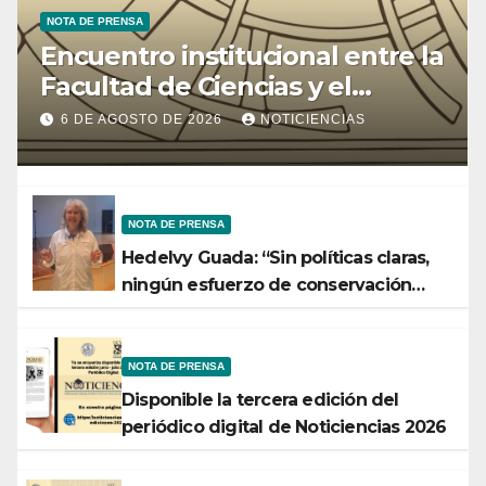
NOTA DE PRENSA
Encuentro institucional entre la
Facultad de Ciencias y el
Ministerio de Ciencia y
6 DE AGOSTO DE 2026
NOTICIENCIAS
Tecnología
NOTA DE PRENSA
Hedelvy Guada: “Sin políticas claras,
ningún esfuerzo de conservación
rendirá frutos”
NOTA DE PRENSA
Disponible la tercera edición del
periódico digital de Noticiencias 2026