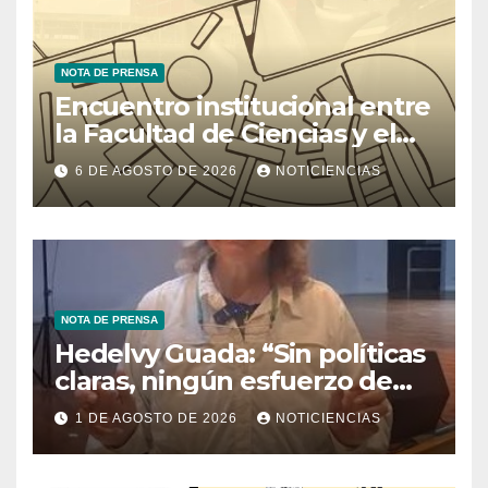
NOTA DE PRENSA
Encuentro institucional entre
la Facultad de Ciencias y el
Ministerio de Ciencia y
6 DE AGOSTO DE 2026
NOTICIENCIAS
Tecnología
NOTA DE PRENSA
Hedelvy Guada: “Sin políticas
claras, ningún esfuerzo de
conservación rendirá frutos”
1 DE AGOSTO DE 2026
NOTICIENCIAS