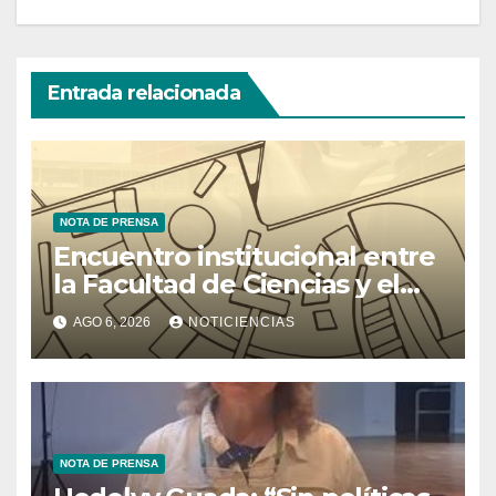
Entrada relacionada
NOTA DE PRENSA
Encuentro institucional entre
la Facultad de Ciencias y el
Ministerio de Ciencia y
AGO 6, 2026
NOTICIENCIAS
Tecnología
NOTA DE PRENSA