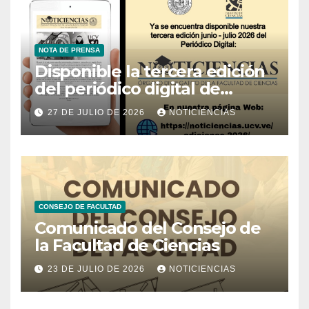
NOTA DE PRENSA
Disponible la tercera edición
del periódico digital de
Noticiencias 2026
27 DE JULIO DE 2026
NOTICIENCIAS
CONSEJO DE FACULTAD
Comunicado del Consejo de
la Facultad de Ciencias
23 DE JULIO DE 2026
NOTICIENCIAS