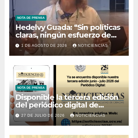
NOTA DE PRENSA
Hedelvy Guada: “Sin políticas
claras, ningún esfuerzo de
conservación rendirá frutos”
1 DE AGOSTO DE 2026
NOTICIENCIAS
NOTA DE PRENSA
Disponible la tercera edición
del periódico digital de
Noticiencias 2026
27 DE JULIO DE 2026
NOTICIENCIAS