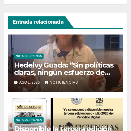
Entrada relacionada
NOTA DE PRENSA
Hedelvy Guada: “Sin políticas
claras, ningún esfuerzo de
conservación rendirá frutos”
AGO 1, 2026
NOTICIENCIAS
NOTA DE PRENSA
Disponible la tercera edición