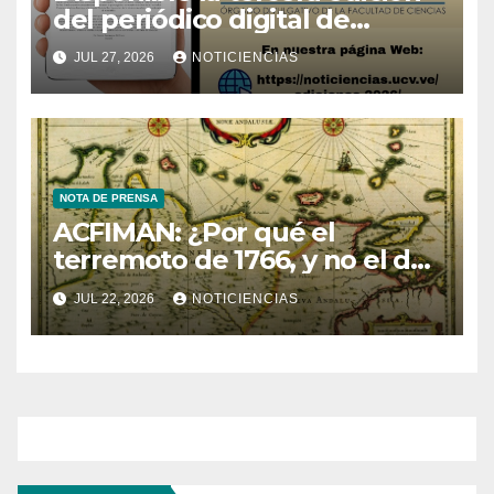
del periódico digital de
Noticiencias 2026
JUL 27, 2026
NOTICIENCIAS
NOTA DE PRENSA
ACFIMAN: ¿Por qué el
terremoto de 1766, y no el de
1530, fue útil para la
JUL 22, 2026
NOTICIENCIAS
sismología venezolana?