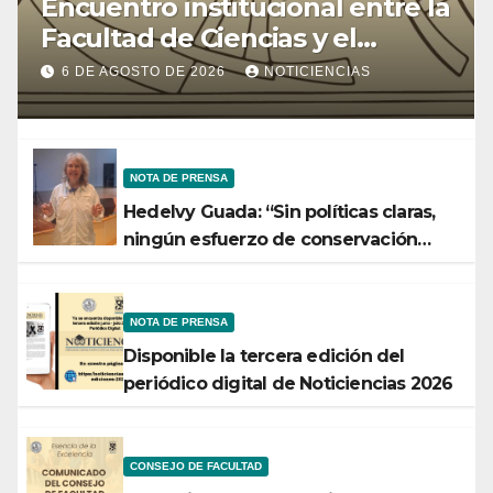
Encuentro institucional entre la
Facultad de Ciencias y el
Ministerio de Ciencia y
6 DE AGOSTO DE 2026
NOTICIENCIAS
Tecnología
NOTA DE PRENSA
Hedelvy Guada: “Sin políticas claras,
ningún esfuerzo de conservación
rendirá frutos”
NOTA DE PRENSA
Disponible la tercera edición del
periódico digital de Noticiencias 2026
CONSEJO DE FACULTAD