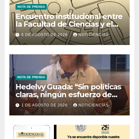
NOTA DE PRENSA
Encuentro institucional entre
la Facultad de Ciencias y el
Ministerio de Ciencia y
6 DE AGOSTO DE 2026
NOTICIENCIAS
Tecnología
NOTA DE PRENSA
Hedelvy Guada: “Sin políticas
claras, ningún esfuerzo de
conservación rendirá frutos”
1 DE AGOSTO DE 2026
NOTICIENCIAS