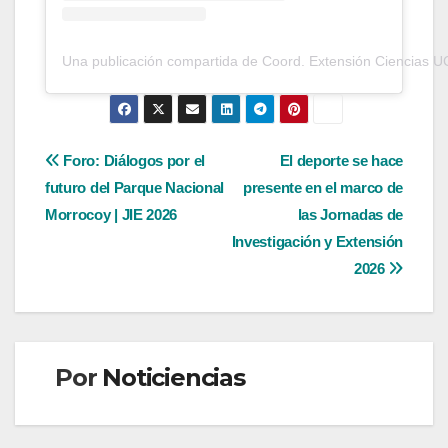
Una publicación compartida de Coord. Extensión Ciencias U
Navegación
Foro: Diálogos por el
El deporte se hace
futuro del Parque Nacional
presente en el marco de
de
Morrocoy | JIE 2026
las Jornadas de
entradas
Investigación y Extensión
2026
Por
Noticiencias