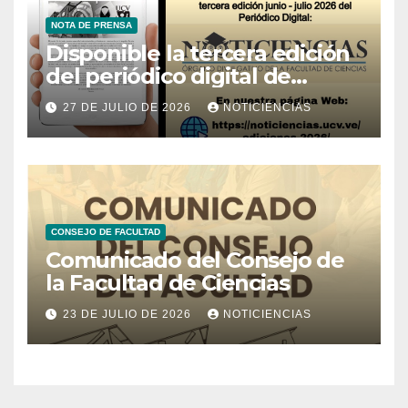
NOTA DE PRENSA
Disponible la tercera edición
del periódico digital de
Noticiencias 2026
27 DE JULIO DE 2026
NOTICIENCIAS
CONSEJO DE FACULTAD
Comunicado del Consejo de
la Facultad de Ciencias
23 DE JULIO DE 2026
NOTICIENCIAS