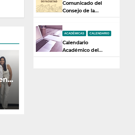
Comunicado del
Consejo de la
Facultad de Ciencias
ACADÉMICAS
CALENDARIO
Calendario
Académico del
Semestre 2-2026
 en
n la
ara