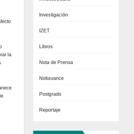
Investigación
fecto
IZET
Libros
o
rar la
Nota de Prensa
s
Notiavance
manece
Postgrado
de
Reportaje