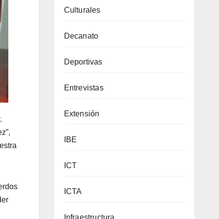
Culturales
Decanato
Deportivas
Entrevistas
Extensión
.
z”,
IBE
estra
ICT
uerdos
ICTA
der
Infraestructura