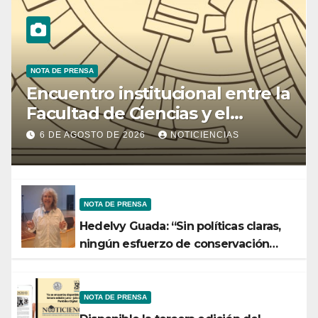
NOTA DE PRENSA
Encuentro institucional entre la
Facultad de Ciencias y el
Ministerio de Ciencia y
6 DE AGOSTO DE 2026
NOTICIENCIAS
Tecnología
NOTA DE PRENSA
Hedelvy Guada: “Sin políticas claras,
ningún esfuerzo de conservación
rendirá frutos”
NOTA DE PRENSA