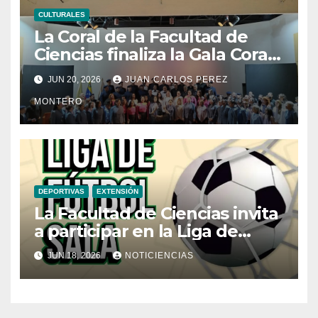
CULTURALES
La Coral de la Facultad de
Ciencias finaliza la Gala Coral
UCVista con el segundo
JUN 20, 2026
JUAN CARLOS PEREZ
concierto en homenaje al
MONTERO
centenario del natalicio de
Modesta Bor
DEPORTIVAS
EXTENSIÓN
La Facultad de Ciencias invita
a participar en la Liga de
Fútbol Sala
JUN 18, 2026
NOTICIENCIAS