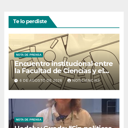
Te lo perdiste
NOTA DE PRENSA
Encuentro institucional entre
la Facultad de Ciencias y el
Ministerio de Ciencia y
6 DE AGOSTO DE 2026
NOTICIENCIAS
Tecnología
NOTA DE PRENSA