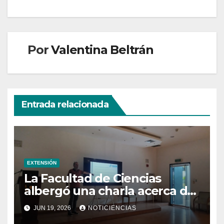
Por
Valentina Beltrán
Entrada relacionada
EXTENSIÓN
La Facultad de Ciencias
albergó una charla acerca de
la transformación hacia la
JUN 19, 2026
NOTICIENCIAS
refrigeración sostenible