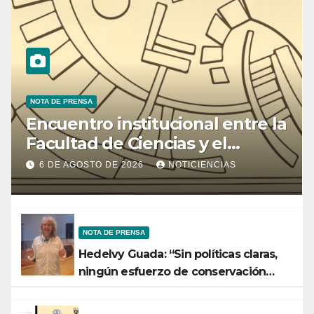
NOTA DE PRENSA
Encuentro institucional entre la
Facultad de Ciencias y el
Ministerio de Ciencia y
6 DE AGOSTO DE 2026
NOTICIENCIAS
Tecnología
NOTA DE PRENSA
Hedelvy Guada: “Sin políticas claras,
ningún esfuerzo de conservación
rendirá frutos”