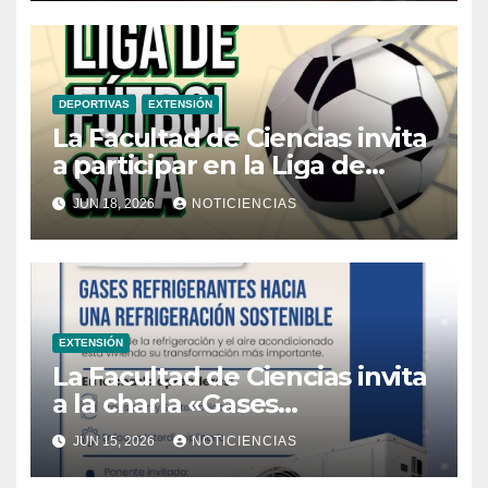
DEPORTIVAS
EXTENSIÓN
La Facultad de Ciencias invita
a participar en la Liga de
Fútbol Sala
JUN 18, 2026
NOTICIENCIAS
EXTENSIÓN
La Facultad de Ciencias invita
a la charla «Gases
refrigerantes, hacia una
JUN 15, 2026
NOTICIENCIAS
refrigeración sostenible»