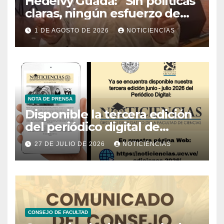
Hedelvy Guada: “Sin políticas
claras, ningún esfuerzo de
conservación rendirá frutos”
1 DE AGOSTO DE 2026
NOTICIENCIAS
NOTA DE PRENSA
Disponible la tercera edición
del periódico digital de
Noticiencias 2026
27 DE JULIO DE 2026
NOTICIENCIAS
CONSEJO DE FACULTAD