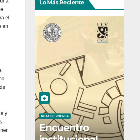
 una
Lo Más Reciente
ue
ra el
s en
a
mo
 de
se y
NOTA DE PRENSA
s.
Encuentro
ener
institucional