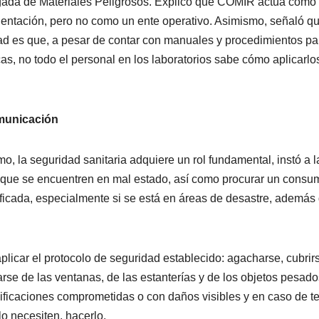
igada de Materiales Peligrosos. Explicó que COMIR actúa como
ientación, pero no como un ente operativo. Asimismo, señaló q
tad es que, a pesar de contar con manuales y procedimientos pa
s, no todo el personal en los laboratorios sabe cómo aplicarlo
municación
, la seguridad sanitaria adquiere un rol fundamental, instó a l
 que se encuentren en mal estado, así como procurar un consu
ficada, especialmente si se está en áreas de desastre, además
aplicar el protocolo de seguridad establecido: agacharse, cubrir
rse de las ventanas, de las estanterías y de los objetos pesado
dificaciones comprometidas o con daños visibles y en caso de t
o necesiten, hacerlo.