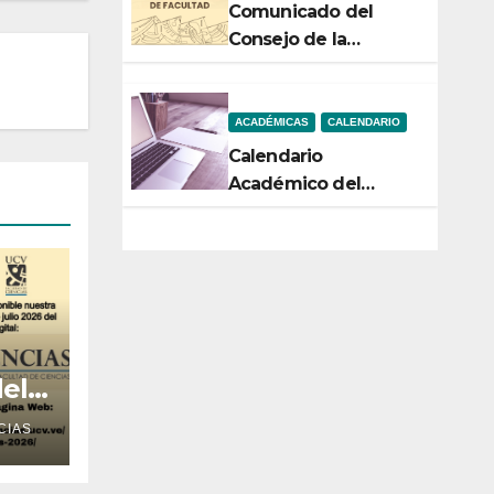
Comunicado del
Consejo de la
Facultad de Ciencias
ACADÉMICAS
CALENDARIO
Calendario
Académico del
Semestre 2-2026
del
 de
CIAS
6