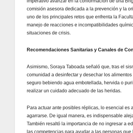
imperativo avanzar en la conformación de una Br
comisión asesora dedicada a la prevención y la or
uno de los principales retos que enfrenta la Facul
manejo de reacciones e incompatibilidades química
situaciones de crisis.
Recomendaciones Sanitarias y Canales de Co
Asimismo, Soraya Taboada señaló que, tras el sismo
comunidad a desinfectar y desechar los alimentos
seguro bebiendo agua embotellada, hervida o puri
realizar un cuidado adecuado de las heridas.
Para actuar ante posibles réplicas, lo esencial es 
agarrarse. De igual manera, es indispensable aleja
También resaltó la importancia de no ingresar a e
las competencias para ayudar a las personas que l