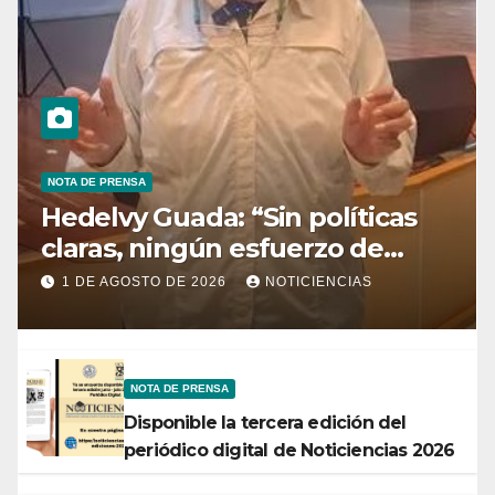
NOTA DE PRENSA
Hedelvy Guada: “Sin políticas
claras, ningún esfuerzo de
conservación rendirá frutos”
1 DE AGOSTO DE 2026
NOTICIENCIAS
NOTA DE PRENSA
Disponible la tercera edición del
periódico digital de Noticiencias 2026