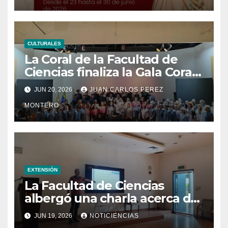
CULTURALES
La Coral de la Facultad de
Ciencias finaliza la Gala Coral
UCVista con el segundo
JUN 20, 2026
JUAN CARLOS PEREZ
concierto en homenaje al
MONTERO
centenario del natalicio de
Modesta Bor
EXTENSIÓN
La Facultad de Ciencias
albergó una charla acerca de
la transformación hacia la
JUN 19, 2026
NOTICIENCIAS
refrigeración sostenible