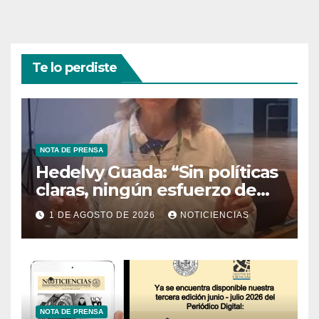
Te lo perdiste
NOTA DE PRENSA
Hedelvy Guada: “Sin políticas
claras, ningún esfuerzo de
conservación rendirá frutos”
1 DE AGOSTO DE 2026
NOTICIENCIAS
NOTA DE PRENSA