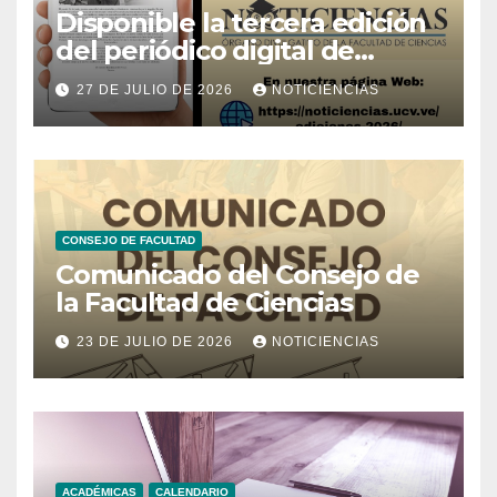
Disponible la tercera edición
del periódico digital de
Noticiencias 2026
27 DE JULIO DE 2026
NOTICIENCIAS
CONSEJO DE FACULTAD
Comunicado del Consejo de
la Facultad de Ciencias
23 DE JULIO DE 2026
NOTICIENCIAS
ACADÉMICAS
CALENDARIO