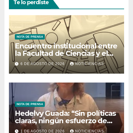
Te lo perdiste
NOTA DE PRENSA
Encuentro institucional entre
la Facultad de Ciencias y el
Ministerio de Ciencia y
6 DE AGOSTO DE 2026
NOTICIENCIAS
Tecnología
NOTA DE PRENSA
Hedelvy Guada: “Sin políticas
claras, ningún esfuerzo de
conservación rendirá frutos”
1 DE AGOSTO DE 2026
NOTICIENCIAS