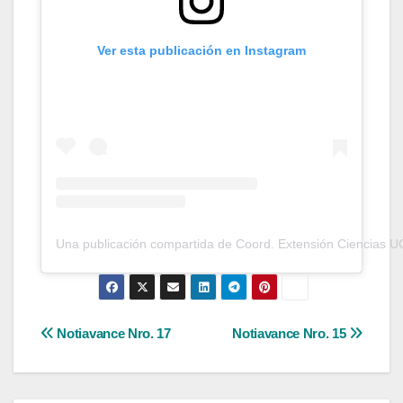
Ver esta publicación en Instagram
Una publicación compartida de Coord. Extensión Ciencias U
Navegación
Notiavance Nro. 17
Notiavance Nro. 15
de