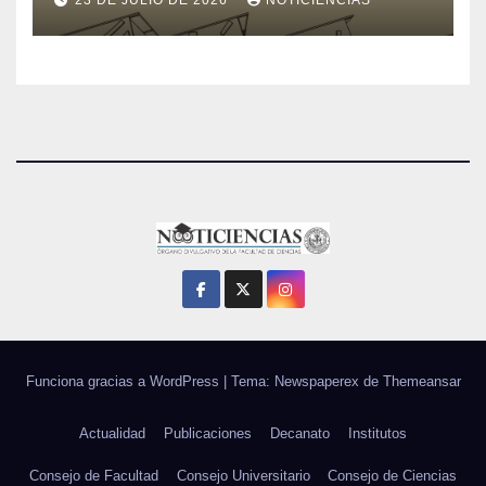
Funciona gracias a WordPress
|
Tema: Newspaperex de
Themeansar
Actualidad
Publicaciones
Decanato
Institutos
Consejo de Facultad
Consejo Universitario
Consejo de Ciencias