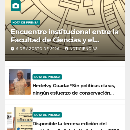
NOTA DE PRENSA
Encuentro institucional entre la
Facultad de Ciencias y el
Ministerio de Ciencia y
6 DE AGOSTO DE 2026
NOTICIENCIAS
Tecnología
NOTA DE PRENSA
Hedelvy Guada: “Sin políticas claras,
ningún esfuerzo de conservación
rendirá frutos”
NOTA DE PRENSA
Disponible la tercera edición del