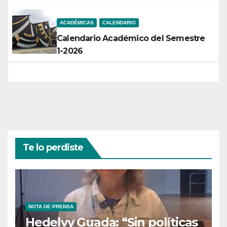
ACADÉMICAS
CALENDARIO
Calendario Académico del Semestre
1-2026
Te lo perdiste
NOTA DE PRENSA
Hedelvy Guada: “Sin políticas