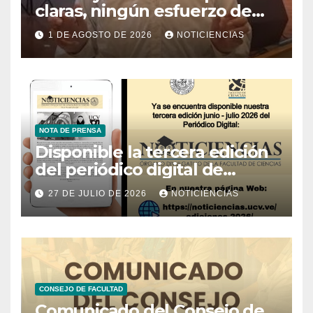
claras, ningún esfuerzo de
conservación rendirá frutos”
1 DE AGOSTO DE 2026
NOTICIENCIAS
NOTA DE PRENSA
Disponible la tercera edición
del periódico digital de
Noticiencias 2026
27 DE JULIO DE 2026
NOTICIENCIAS
CONSEJO DE FACULTAD
Comunicado del Consejo de