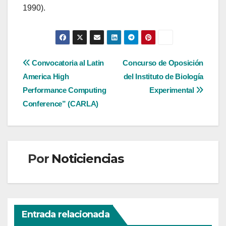
1990).
Navegación
Convocatoria al Latin
Concurso de Oposición
America High
del Instituto de Biología
de
Performance Computing
Experimental
entradas
Conference” (CARLA)
Por
Noticiencias
Entrada relacionada