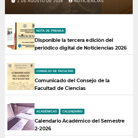
conservación rendirá frutos”
1 DE AGOSTO DE 2026
NOTICIENCIAS
NOTA DE PRENSA
Disponible la tercera edición del
periódico digital de Noticiencias 2026
CONSEJO DE FACULTAD
Comunicado del Consejo de la
Facultad de Ciencias
ACADÉMICAS
CALENDARIO
Calendario Académico del Semestre
2-2026