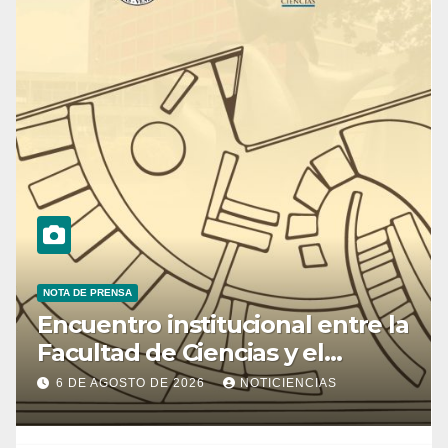
NOTA DE PRENSA
Encuentro institucional entre la
Facultad de Ciencias y el
Ministerio de Ciencia y
6 DE AGOSTO DE 2026
NOTICIENCIAS
Tecnología