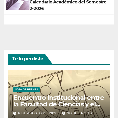
Calendario Académico del Semestre
2-2026
Te lo perdiste
NOTA DE PRENSA
Encuentro institucional entre
la Facultad de Ciencias y el
Ministerio de Ciencia y
6 DE AGOSTO DE 2026
NOTICIENCIAS
Tecnología