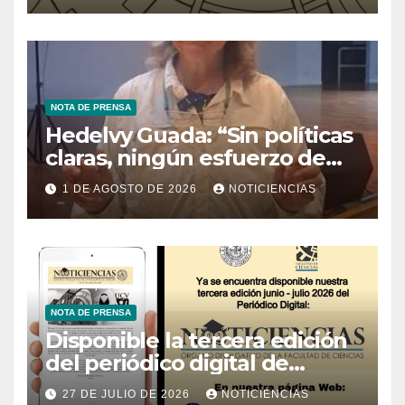
NOTA DE PRENSA
Hedelvy Guada: “Sin políticas
claras, ningún esfuerzo de
conservación rendirá frutos”
1 DE AGOSTO DE 2026
NOTICIENCIAS
NOTA DE PRENSA
Disponible la tercera edición
del periódico digital de
Noticiencias 2026
27 DE JULIO DE 2026
NOTICIENCIAS