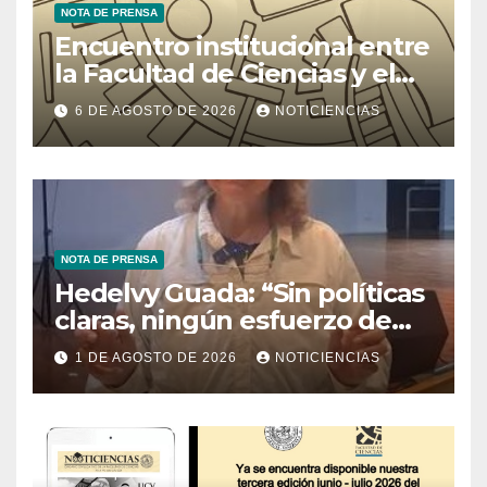
NOTA DE PRENSA
Encuentro institucional entre
la Facultad de Ciencias y el
Ministerio de Ciencia y
6 DE AGOSTO DE 2026
NOTICIENCIAS
Tecnología
NOTA DE PRENSA
Hedelvy Guada: “Sin políticas
claras, ningún esfuerzo de
conservación rendirá frutos”
1 DE AGOSTO DE 2026
NOTICIENCIAS