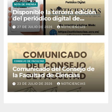
NOTA DE PRENSA
Disponible la tercera edición
del periódico digital de
Noticiencias 2026
27 DE JULIO DE 2026
NOTICIENCIAS
CONSEJO DE FACULTAD
Comunicado del Consejo de
la Facultad de Ciencias
23 DE JULIO DE 2026
NOTICIENCIAS