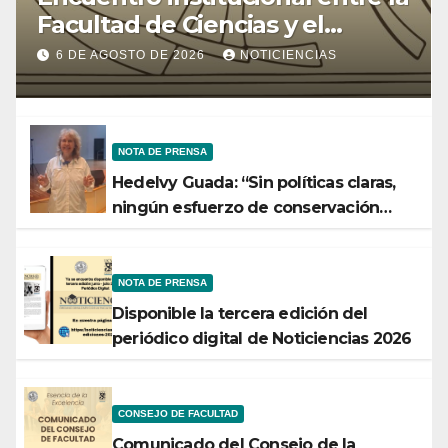
Facultad de Ciencias y el
Ministerio de Ciencia y
6 DE AGOSTO DE 2026
NOTICIENCIAS
Tecnología
NOTA DE PRENSA
Hedelvy Guada: “Sin políticas claras,
ningún esfuerzo de conservación
rendirá frutos”
NOTA DE PRENSA
Disponible la tercera edición del
periódico digital de Noticiencias 2026
CONSEJO DE FACULTAD
Comunicado del Consejo de la