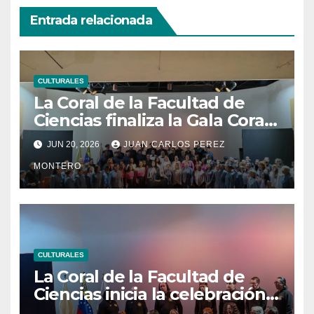
Entrada relacionada
CULTURALES
La Coral de la Facultad de
Ciencias finaliza la Gala Coral
UCVista con el segundo
JUN 20, 2026
JUAN CARLOS PEREZ
concierto en homenaje al
MONTERO
centenario del natalicio de
Modesta Bor
CULTURALES
La Coral de la Facultad de
Ciencias inicia la celebración
de su quincuagésimo