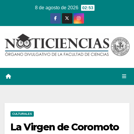
Ir
8 de agosto de 2026
02:53
al
contenido
CULTURALES
La Virgen de Coromoto