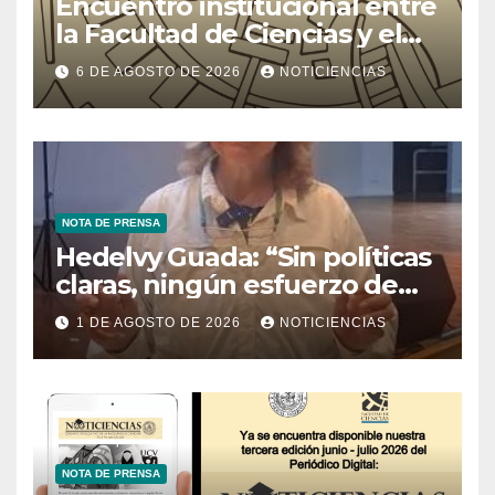
Encuentro institucional entre
la Facultad de Ciencias y el
Ministerio de Ciencia y
6 DE AGOSTO DE 2026
NOTICIENCIAS
Tecnología
NOTA DE PRENSA
Hedelvy Guada: “Sin políticas
claras, ningún esfuerzo de
conservación rendirá frutos”
1 DE AGOSTO DE 2026
NOTICIENCIAS
NOTA DE PRENSA