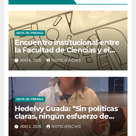
NOTA DE PRENSA
Encuentro institucional entre
la Facultad de Ciencias y el
Ministerio de Ciencia y
AGO 6, 2026
NOTICIENCIAS
Tecnología
NOTA DE PRENSA
Hedelvy Guada: “Sin políticas
claras, ningún esfuerzo de
conservación rendirá frutos”
AGO 1, 2026
NOTICIENCIAS