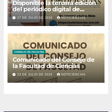
Disponible la tercera edición
del periódico digital de
Noticiencias 2026
27 DE JULIO DE 2026
NOTICIENCIAS
CONSEJO DE FACULTAD
Comunicado del Consejo de
la Facultad de Ciencias
23 DE JULIO DE 2026
NOTICIENCIAS