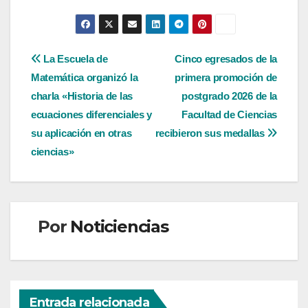
Navegación
La Escuela de
Cinco egresados de la
Matemática organizó la
primera promoción de
de
charla «Historia de las
postgrado 2026 de la
entradas
ecuaciones diferenciales y
Facultad de Ciencias
su aplicación en otras
recibieron sus medallas
ciencias»
Por
Noticiencias
Entrada relacionada