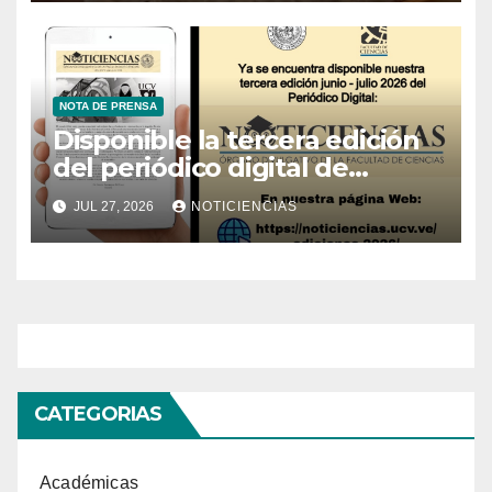
NOTA DE PRENSA
Disponible la tercera edición
del periódico digital de
Noticiencias 2026
JUL 27, 2026
NOTICIENCIAS
CATEGORIAS
Académicas