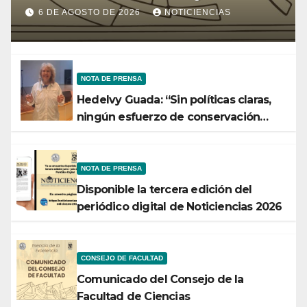
Ministerio de Ciencia y
6 DE AGOSTO DE 2026
NOTICIENCIAS
Tecnología
NOTA DE PRENSA
Hedelvy Guada: “Sin políticas claras,
ningún esfuerzo de conservación
rendirá frutos”
NOTA DE PRENSA
Disponible la tercera edición del
periódico digital de Noticiencias 2026
CONSEJO DE FACULTAD
Comunicado del Consejo de la
Facultad de Ciencias