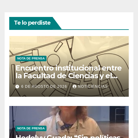
Te lo perdiste
NOTA DE PRENSA
Encuentro institucional entre
la Facultad de Ciencias y el
Ministerio de Ciencia y
6 DE AGOSTO DE 2026
NOTICIENCIAS
Tecnología
NOTA DE PRENSA
Hedelvy Guada: “Sin políticas