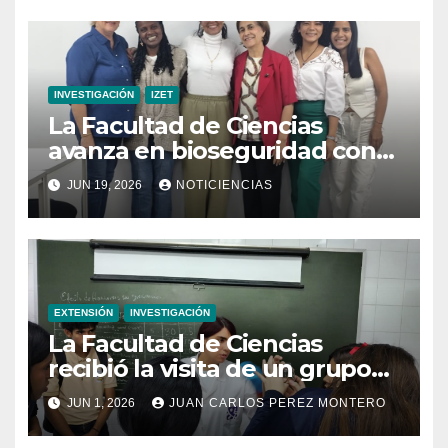
después de un sismo
INVESTIGACIÓN
IZET
La Facultad de Ciencias
avanza en bioseguridad con
la validación del nuevo
JUN 19, 2026
NOTICIENCIAS
Manual para Laboratorios de
Microbiología Ambiental
EXTENSIÓN
INVESTIGACIÓN
La Facultad de Ciencias
recibió la visita de un grupo
de alumnos de tres
JUN 1, 2026
JUAN CARLOS PEREZ MONTERO
instituciones educativas en el
marco del proyecto «¿Qué