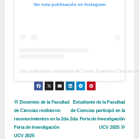
Ver esta publicación en Instagram
Una publicación compartida de Coord. Extensión Ciencias U
Navegación
Docentes de la Facultad
Estudiante de la Facultad
de Ciencias recibieron
de Ciencias participó en la
de
reconocimientos en la 2da
2da. Feria de Investigación
entradas
Feria de Investigación
UCV 2025
UCV 2025