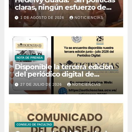
claras, ningún esfuerzo de
conservación rendirá frutos”
1 DE AGOSTO DE 2026
NOTICIENCIAS
NOTA DE PRENSA
Disponible la tercera edición
del periódico digital de
Noticiencias 2026
27 DE JULIO DE 2026
NOTICIENCIAS
CONSEJO DE FACULTAD