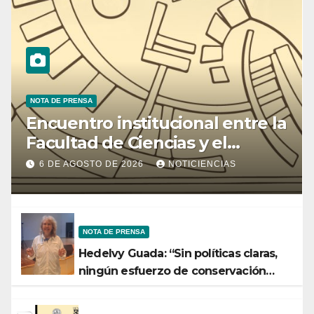
NOTA DE PRENSA
Encuentro institucional entre la
Facultad de Ciencias y el
Ministerio de Ciencia y
6 DE AGOSTO DE 2026
NOTICIENCIAS
Tecnología
NOTA DE PRENSA
Hedelvy Guada: “Sin políticas claras,
ningún esfuerzo de conservación
rendirá frutos”