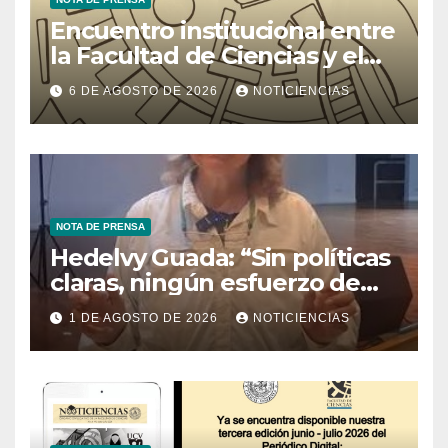
Encuentro institucional entre
la Facultad de Ciencias y el
Ministerio de Ciencia y
6 DE AGOSTO DE 2026
NOTICIENCIAS
Tecnología
NOTA DE PRENSA
Hedelvy Guada: “Sin políticas
claras, ningún esfuerzo de
conservación rendirá frutos”
1 DE AGOSTO DE 2026
NOTICIENCIAS