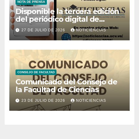
NOTA DE PRENSA
Disponible la tercera edición
del periódico digital de
Noticiencias 2026
27 DE JULIO DE 2026
NOTICIENCIAS
CONSEJO DE FACULTAD
Comunicado del Consejo de
la Facultad de Ciencias
23 DE JULIO DE 2026
NOTICIENCIAS