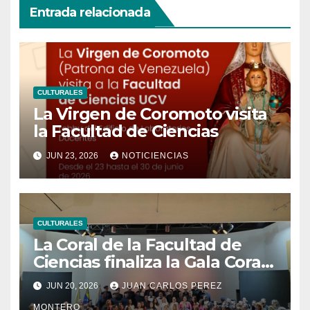
Entrada relacionada
CULTURALES
La Virgen de Coromoto visita
la Facultad de Ciencias
JUN 23, 2026
NOTICIENCIAS
CULTURALES
La Coral de la Facultad de
Ciencias finaliza la Gala Coral
UCVista con el segundo
JUN 20, 2026
JUAN CARLOS PEREZ
concierto en homenaje al
MONTERO