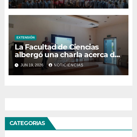
centenario del natalicio de
Modesta Bor
EXTENSIÓN
La Facultad de Ciencias
albergó una charla acerca de
la transformación hacia la
JUN 19, 2026
NOTICIENCIAS
refrigeración sostenible
CATEGORIAS