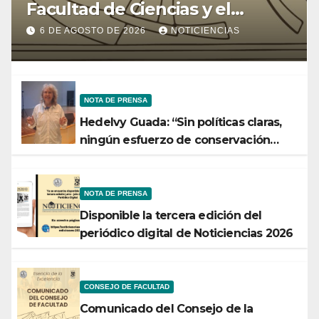
Facultad de Ciencias y el
Ministerio de Ciencia y
6 DE AGOSTO DE 2026
NOTICIENCIAS
Tecnología
NOTA DE PRENSA
Hedelvy Guada: “Sin políticas claras,
ningún esfuerzo de conservación
rendirá frutos”
NOTA DE PRENSA
Disponible la tercera edición del
periódico digital de Noticiencias 2026
CONSEJO DE FACULTAD
Comunicado del Consejo de la