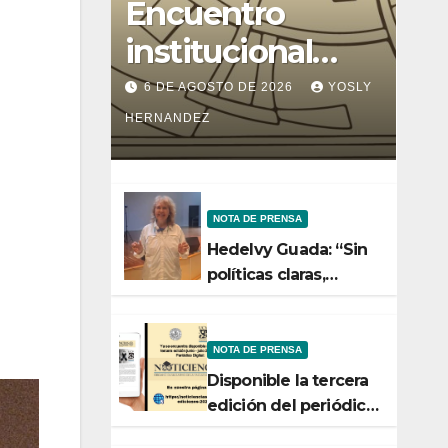
Encuentro
institucional
entre la Facultad
6 DE AGOSTO DE 2026
YOSLY
de Ciencias y el
HERNANDEZ
Ministerio de
Ciencia y
NOTA DE PRENSA
Tecnología
Hedelvy Guada: “Sin
políticas claras,
ningún esfuerzo de
conservación rendirá
frutos”
NOTA DE PRENSA
Disponible la tercera
edición del periódico
digital de