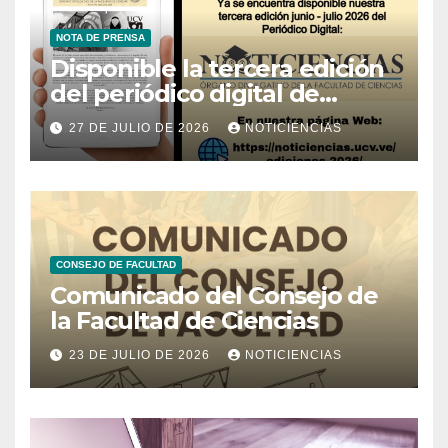
NOTA DE PRENSA
Disponible la tercera edición
del periódico digital de
Noticiencias 2026
27 DE JULIO DE 2026
NOTICIENCIAS
CONSEJO DE FACULTAD
Comunicado del Consejo de
la Facultad de Ciencias
23 DE JULIO DE 2026
NOTICIENCIAS