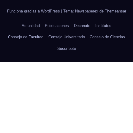
Funciona gracias a WordPress
|
Tema: Newspaperex de
Themeansar
Actualidad
Publicaciones
Decanato
Institutos
Consejo de Facultad
Consejo Universitario
Consejo de Ciencias
Suscríbete