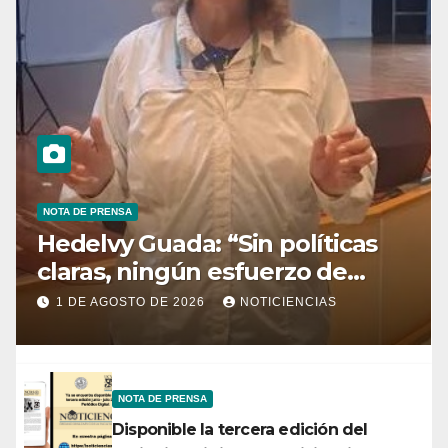
NOTA DE PRENSA
Hedelvy Guada: “Sin políticas
claras, ningún esfuerzo de
conservación rendirá frutos”
1 DE AGOSTO DE 2026
NOTICIENCIAS
NOTA DE PRENSA
Disponible la tercera edición del