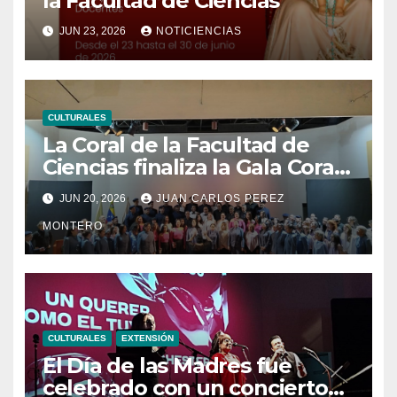
la Facultad de Ciencias
JUN 23, 2026
NOTICIENCIAS
CULTURALES
La Coral de la Facultad de
Ciencias finaliza la Gala Coral
UCVista con el segundo
JUN 20, 2026
JUAN CARLOS PEREZ
concierto en homenaje al
MONTERO
centenario del natalicio de
Modesta Bor
CULTURALES
EXTENSIÓN
El Día de las Madres fue
celebrado con un concierto