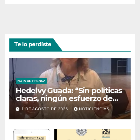
Te lo perdiste
NOTA DE PRENSA
Hedelvy Guada: “Sin políticas
claras, ningún esfuerzo de
conservación rendirá frutos”
1 DE AGOSTO DE 2026
NOTICIENCIAS