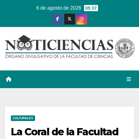
Ir
6 de agosto de 2026
05:37
al
contenido
CULTURALES
La Coral de la Facultad