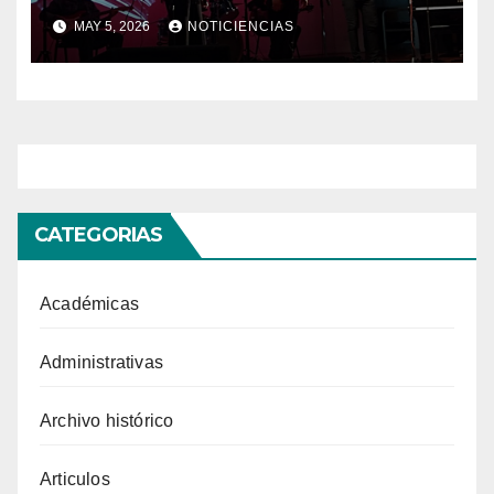
en el Auditorio Dr. Tobías
MAY 5, 2026
NOTICIENCIAS
Lasser
CATEGORIAS
Académicas
Administrativas
Archivo histórico
Articulos