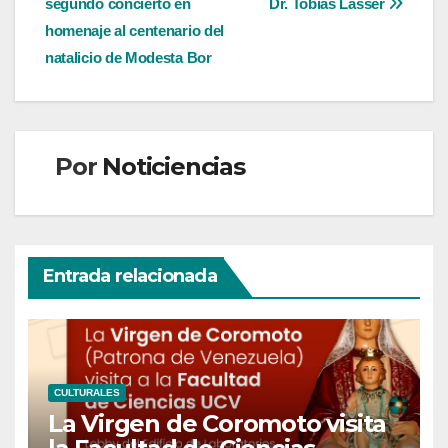
entradas
segundo concierto en
Dr. Tobías Lasser
homenaje al centenario del
natalicio de Modesta Bor
Por
Noticiencias
Entrada relacionada
CULTURALES
La Virgen de Coromoto visita