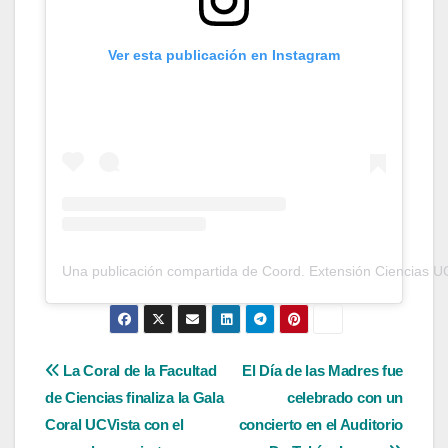
Ver esta publicación en Instagram
Una publicación compartida de Coord. Extensión Ciencias U
Navegación
La Coral de la Facultad
El Día de las Madres fue
de Ciencias finaliza la Gala
celebrado con un
de
Coral UCVista con el
concierto en el Auditorio