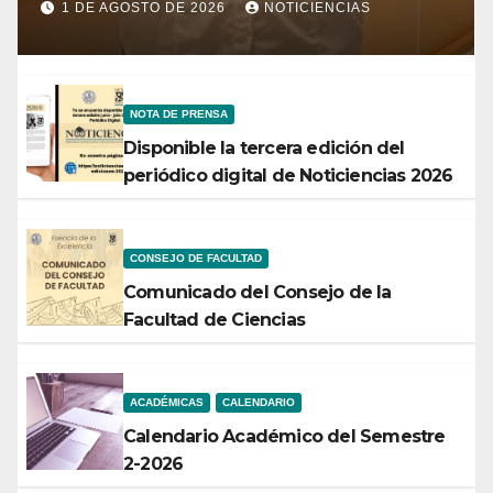
conservación rendirá frutos”
1 DE AGOSTO DE 2026
NOTICIENCIAS
NOTA DE PRENSA
Disponible la tercera edición del
periódico digital de Noticiencias 2026
CONSEJO DE FACULTAD
Comunicado del Consejo de la
Facultad de Ciencias
ACADÉMICAS
CALENDARIO
Calendario Académico del Semestre
2-2026