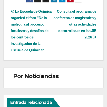
Navegación
La Escuela de Química
Consulta el programa de
organizó el foro “De la
conferencias magistrales y
de
molécula al proceso:
otras actividades
entradas
fortalezas y desafíos de
desarrolladas en las JIE
los centros de
2026
investigación de la
Escuela de Química”
Por
Noticiencias
Entrada relacionada