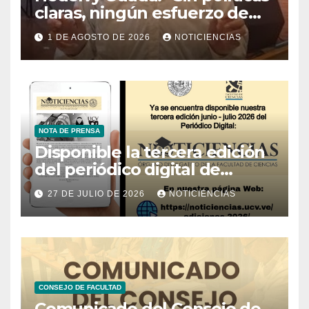
claras, ningún esfuerzo de
conservación rendirá frutos”
1 DE AGOSTO DE 2026
NOTICIENCIAS
NOTA DE PRENSA
Disponible la tercera edición
del periódico digital de
Noticiencias 2026
27 DE JULIO DE 2026
NOTICIENCIAS
CONSEJO DE FACULTAD
Comunicado del Consejo de