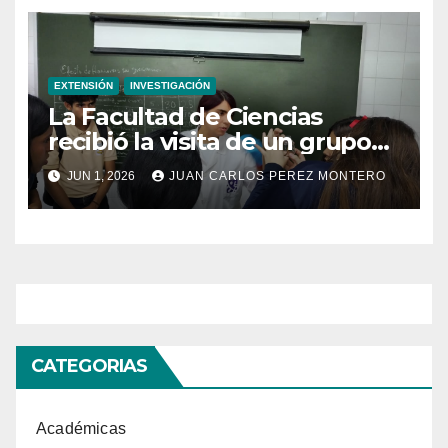
EXTENSIÓN
INVESTIGACIÓN
La Facultad de Ciencias
recibió la visita de un grupo
de alumnos de tres
JUN 1, 2026
JUAN CARLOS PEREZ MONTERO
instituciones educativas en el
marco del proyecto «¿Qué
hace un científico?»
CATEGORIAS
Académicas