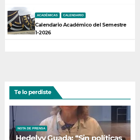
ACADÉMICAS
CALENDARIO
Calendario Académico del Semestre
1-2026
Te lo perdiste
NOTA DE PRENSA
Hedelvy Guada: “Sin políticas