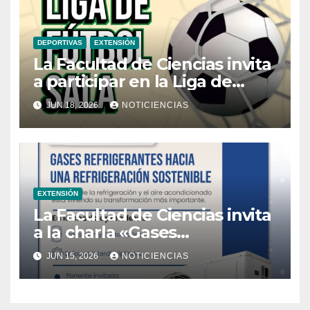
DEPORTIVAS
EXTENSIÓN
La Facultad de Ciencias invita
a participar en la Liga de
Fútbol Sala
JUN 18, 2026
NOTICIENCIAS
EXTENSIÓN
La Facultad de Ciencias invita
a la charla «Gases
refrigerantes, hacia una
JUN 15, 2026
NOTICIENCIAS
refrigeración sostenible»