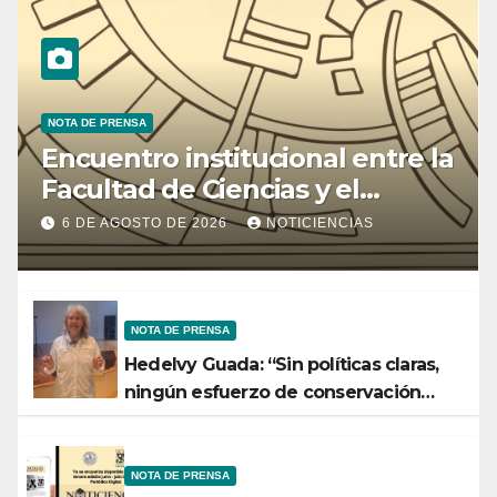
NOTA DE PRENSA
Encuentro institucional entre la
Facultad de Ciencias y el
Ministerio de Ciencia y
6 DE AGOSTO DE 2026
NOTICIENCIAS
Tecnología
NOTA DE PRENSA
Hedelvy Guada: “Sin políticas claras,
ningún esfuerzo de conservación
rendirá frutos”
NOTA DE PRENSA