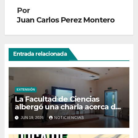
Por
Juan Carlos Perez Montero
Entrada relacionada
EXTENSIÓN
La Facultad de Ciencias
albergó una charla acerca de
la transformación hacia la
JUN 19, 2026
NOTICIENCIAS
refrigeración sostenible