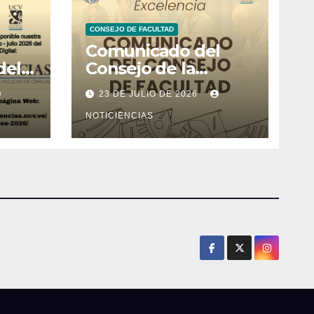
CONSEJO DE FACULTAD
Comunicado del
del
Consejo de la
l de
Facultad de Ciencias
23 DE JULIO DE 2026
26
NOTICIENCIAS