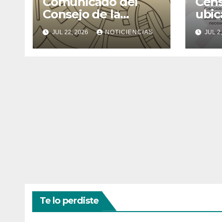
Comunicado del
Cens
Consejo de la
ubic
Escuela de Biología
afec
JUL 22, 2026
NOTICIENCIAS
JUL 2
nece
comu
Facu
Cien
Te lo perdiste