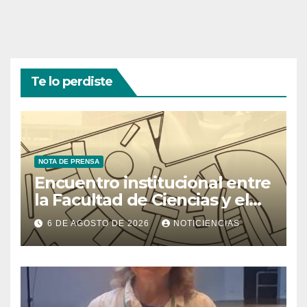
Te lo perdiste
NOTA DE PRENSA
Encuentro institucional entre
la Facultad de Ciencias y el
Ministerio de Ciencia y
6 DE AGOSTO DE 2026
NOTICIENCIAS
Tecnología