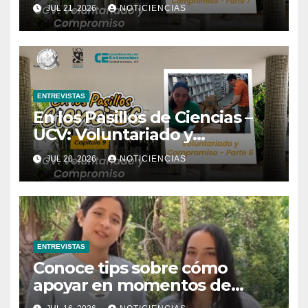
Compromiso | Parte 7
JUL 21, 2026
NOTICIENCIAS
ENTREVISTAS
En los Pasillos de Ciencias –
UCV: Voluntariado y
Compromiso | Parte 6
JUL 20, 2026
NOTICIENCIAS
ENTREVISTAS
Conoce tips sobre cómo
apoyar en momentos de
dificultades