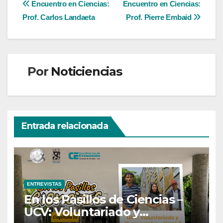
Navegación
Encuentro en Ciencias:
Encuentro en Ciencias:
Prof. Carlos Landaeta
Prof. Pierre Embaid
de
entradas
Por
Noticiencias
Entrada relacionada
ENTREVISTAS
En los Pasillos de Ciencias –
UCV: Voluntariado y