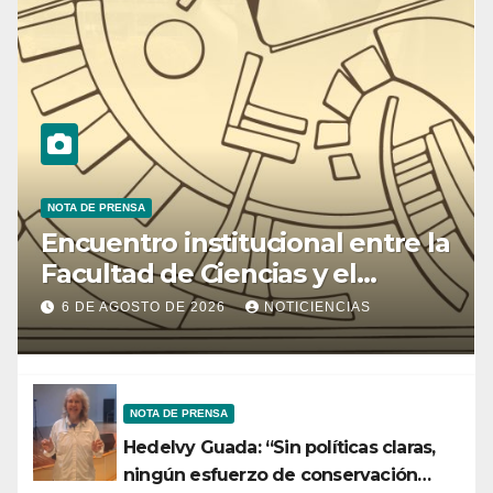
NOTA DE PRENSA
Encuentro institucional entre la
Facultad de Ciencias y el
Ministerio de Ciencia y
6 DE AGOSTO DE 2026
NOTICIENCIAS
Tecnología
NOTA DE PRENSA
Hedelvy Guada: “Sin políticas claras,
ningún esfuerzo de conservación