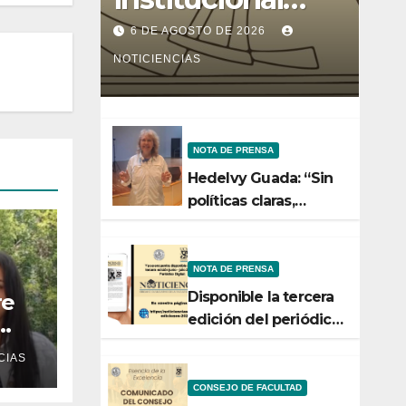
entre la Facultad
6 DE AGOSTO DE 2026
de Ciencias y el
NOTICIENCIAS
Ministerio de
Ciencia y
NOTA DE PRENSA
Tecnología
Hedelvy Guada: “Sin
políticas claras,
ningún esfuerzo de
conservación rendirá
frutos”
NOTA DE PRENSA
Disponible la tercera
re
edición del periódico
digital de
CIAS
Noticiencias 2026
CONSEJO DE FACULTAD