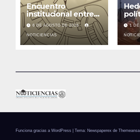
Encuentro
Hede
institucional entre
polí
la Facultad de
ning
6 DE AGOSTO DE 2026
1 DE
Ciencias y el
cons
Ministerio de
NOTICIENCIAS
rend
NOTICI
Ciencia y Tecnología
Funciona gracias a WordPress
|
Tema: Newspaperex de
Themeansa