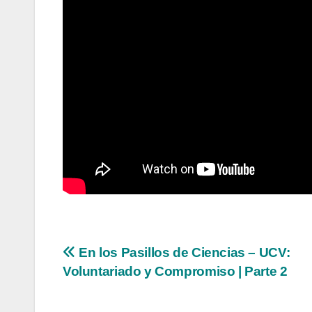
Navegación
En los Pasillos de Ciencias – UCV:
Voluntariado y Compromiso | Parte 2
de