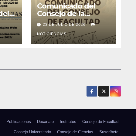
Comunicado del
del
Consejo de la
l de
Facultad de Ciencias
23 DE JULIO DE 2026
26
NOTICIENCIAS
d
Publicaciones
Decanato
Institutos
Consejo de Facultad
Consejo Universitario
Consejo de Ciencias
Suscríbete