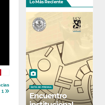
Lo Más Reciente
ncias
NOTA DE PRENSA
e 1
Encuentro
institucional