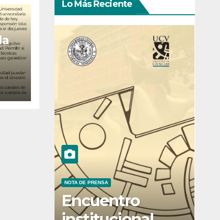
Lo Más Reciente
la
NOTA DE PRENSA
Encuentro
institucional