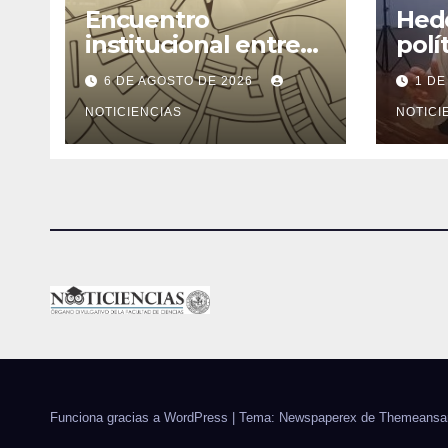
Encuentro
Hede
institucional entre
polí
la Facultad de
ning
6 DE AGOSTO DE 2026
1 DE
Ciencias y el
cons
Ministerio de
NOTICIENCIAS
rend
NOTICI
Ciencia y Tecnología
Funciona gracias a WordPress
|
Tema: Newspaperex de
Themeansa