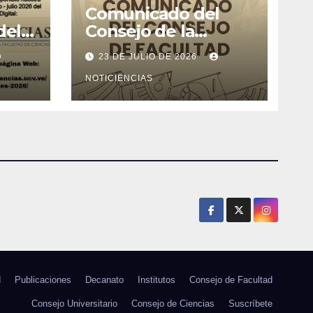
Comunicado del
del
Consejo de la
l de
Facultad de Ciencias
23 DE JULIO DE 2026
26
NOTICIENCIAS
d
Publicaciones
Decanato
Institutos
Consejo de Facultad
Consejo Universitario
Consejo de Ciencias
Suscríbete