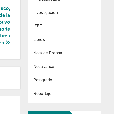
isco,
Investigación
de la
otivo
IZET
horte
ibres
Libros
ten
Nota de Prensa
Notiavance
Postgrado
Reportaje