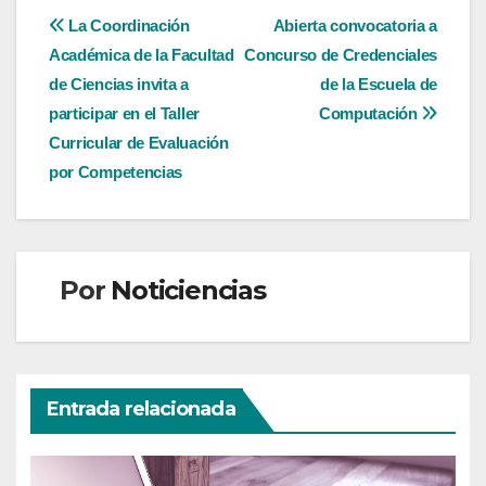
Navegación
La Coordinación
Abierta convocatoria a
Académica de la Facultad
Concurso de Credenciales
de
de Ciencias invita a
de la Escuela de
entradas
participar en el Taller
Computación
Curricular de Evaluación
por Competencias
Por
Noticiencias
Entrada relacionada