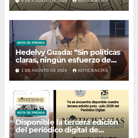
6 DE AGOSTO DE 2026
NOTICIENCIAS
Tecnología
NOTA DE PRENSA
Hedelvy Guada: “Sin políticas
claras, ningún esfuerzo de
conservación rendirá frutos”
1 DE AGOSTO DE 2026
NOTICIENCIAS
NOTA DE PRENSA
Disponible la tercera edición
del periódico digital de
Noticiencias 2026