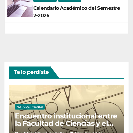
Calendario Académico del Semestre
2-2026
Te lo perdiste
NOTA DE PRENSA
Encuentro institucional entre
la Facultad de Ciencias y el
Ministerio de Ciencia y