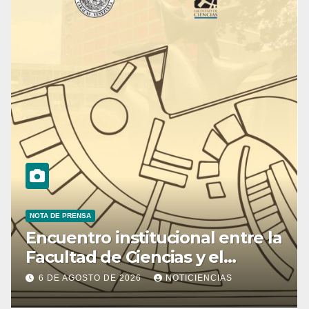
NOTA DE PRENSA
Encuentro institucional entre la
Facultad de Ciencias y el
Ministerio de Ciencia y
6 DE AGOSTO DE 2026
NOTICIENCIAS
Tecnología