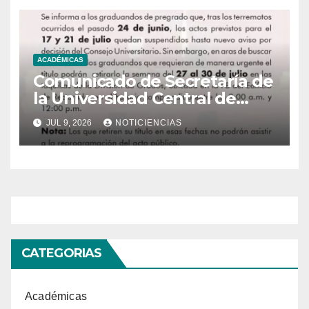
ACADÉMICAS
Comunicado de Secretaría de
la Universidad Central de
Venezuela
JUL 9, 2026
NOTICIENCIAS
CATEGORIAS
Académicas