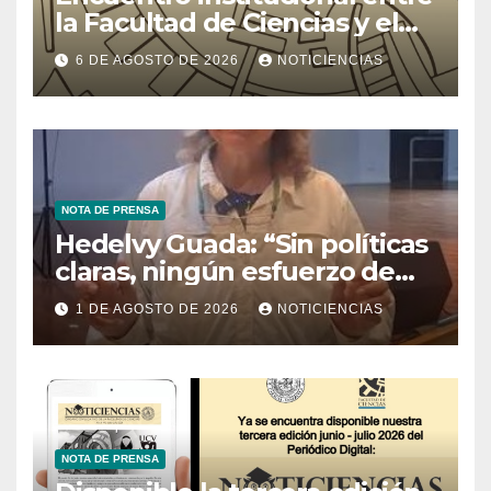
la Facultad de Ciencias y el
Ministerio de Ciencia y
6 DE AGOSTO DE 2026
NOTICIENCIAS
Tecnología
NOTA DE PRENSA
Hedelvy Guada: “Sin políticas
claras, ningún esfuerzo de
conservación rendirá frutos”
1 DE AGOSTO DE 2026
NOTICIENCIAS
NOTA DE PRENSA