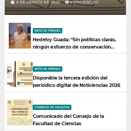
Ministerio de Ciencia y
6 DE AGOSTO DE 2026
NOTICIENCIAS
Tecnología
NOTA DE PRENSA
Hedelvy Guada: “Sin políticas claras,
ningún esfuerzo de conservación
rendirá frutos”
NOTA DE PRENSA
Disponible la tercera edición del
periódico digital de Noticiencias 2026
CONSEJO DE FACULTAD
Comunicado del Consejo de la
Facultad de Ciencias