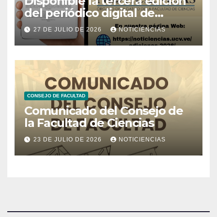
Disponible la tercera edición
del periódico digital de
Noticiencias 2026
27 DE JULIO DE 2026
NOTICIENCIAS
CONSEJO DE FACULTAD
Comunicado del Consejo de
la Facultad de Ciencias
23 DE JULIO DE 2026
NOTICIENCIAS