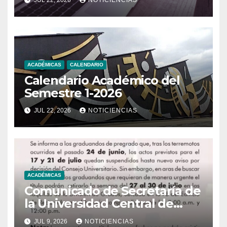
ACADÉMICAS
CALENDARIO
Calendario Académico del
Semestre 1-2026
JUL 22, 2026
NOTICIENCIAS
ACADÉMICAS
Comunicado de Secretaría de
la Universidad Central de
Venezuela
JUL 9, 2026
NOTICIENCIAS