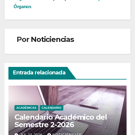
entradas
Órganos
Por
Noticiencias
Entrada relacionada
ACADÉMICAS
CALENDARIO
Calendario Académico del
Semestre 2-2026
JUL 22, 2026
NOTICIENCIAS