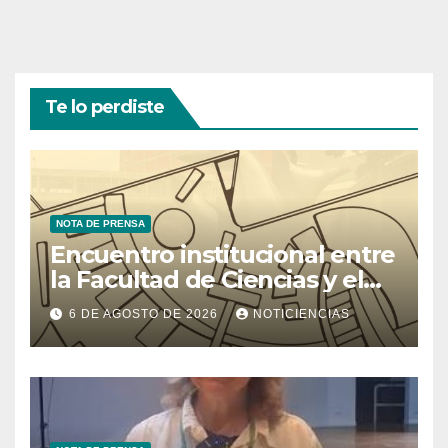
Te lo perdiste
NOTA DE PRENSA
Encuentro institucional entre
la Facultad de Ciencias y el
Ministerio de Ciencia y
6 DE AGOSTO DE 2026
NOTICIENCIAS
Tecnología