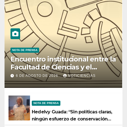
NOTA DE PRENSA
Encuentro institucional entre la
Facultad de Ciencias y el
Ministerio de Ciencia y
6 DE AGOSTO DE 2026
NOTICIENCIAS
Tecnología
NOTA DE PRENSA
Hedelvy Guada: “Sin políticas claras,
ningún esfuerzo de conservación
rendirá frutos”