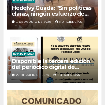
NOTA DE PRENSA
Hedelvy Guada: “Sin políticas
claras, ningún esfuerzo de
conservación rendirá frutos”
1 DE AGOSTO DE 2026
NOTICIENCIAS
NOTA DE PRENSA
Disponible la tercera edición
del periódico digital de
Noticiencias 2026
27 DE JULIO DE 2026
NOTICIENCIAS