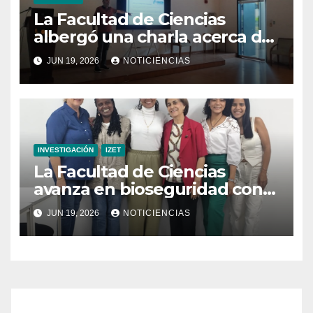
La Facultad de Ciencias
albergó una charla acerca de
la transformación hacia la
JUN 19, 2026
NOTICIENCIAS
refrigeración sostenible
INVESTIGACIÓN
IZET
La Facultad de Ciencias
avanza en bioseguridad con
la validación del nuevo
JUN 19, 2026
NOTICIENCIAS
Manual para Laboratorios de
Microbiología Ambiental