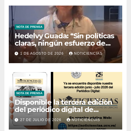
NOTA DE PRENSA
Hedelvy Guada: “Sin políticas
claras, ningún esfuerzo de
conservación rendirá frutos”
1 DE AGOSTO DE 2026
NOTICIENCIAS
NOTA DE PRENSA
Disponible la tercera edición
del periódico digital de
Noticiencias 2026
27 DE JULIO DE 2026
NOTICIENCIAS