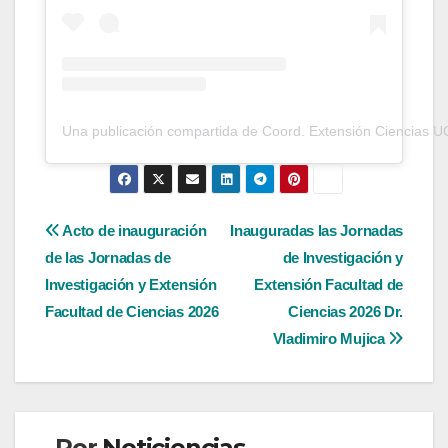
Una publicación compartida de Coord. Extensión Ciencias U
Navegación
Acto de inauguración
Inauguradas las Jornadas
de las Jornadas de
de Investigación y
de
Investigación y Extensión
Extensión Facultad de
entradas
Facultad de Ciencias 2026
Ciencias 2026 Dr.
Vladimiro Mujica
Por
Noticiencias