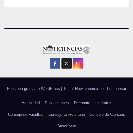
Funciona gracias a WordPress
|
Tema: Newspaperex de
Themeansar
Actualidad
Publicaciones
Decanato
Institutos
Consejo de Facultad
Consejo Universitario
Consejo de Ciencias
Suscríbete