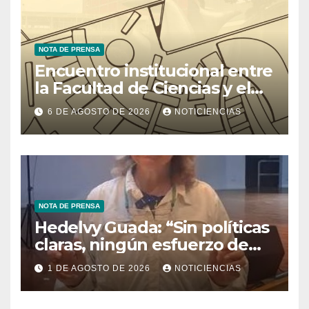
NOTA DE PRENSA
Encuentro institucional entre
la Facultad de Ciencias y el
Ministerio de Ciencia y
6 DE AGOSTO DE 2026
NOTICIENCIAS
Tecnología
NOTA DE PRENSA
Hedelvy Guada: “Sin políticas
claras, ningún esfuerzo de
conservación rendirá frutos”
1 DE AGOSTO DE 2026
NOTICIENCIAS