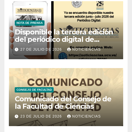
NOTA DE PRENSA
Disponible la tercera edición
del periódico digital de
Noticiencias 2026
27 DE JULIO DE 2026
NOTICIENCIAS
CONSEJO DE FACULTAD
Comunicado del Consejo de
la Facultad de Ciencias
23 DE JULIO DE 2026
NOTICIENCIAS