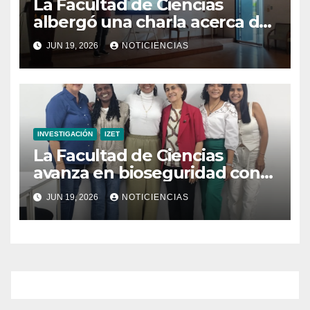
La Facultad de Ciencias
albergó una charla acerca de
la transformación hacia la
JUN 19, 2026
NOTICIENCIAS
refrigeración sostenible
INVESTIGACIÓN
IZET
La Facultad de Ciencias
avanza en bioseguridad con
la validación del nuevo
JUN 19, 2026
NOTICIENCIAS
Manual para Laboratorios de
Microbiología Ambiental