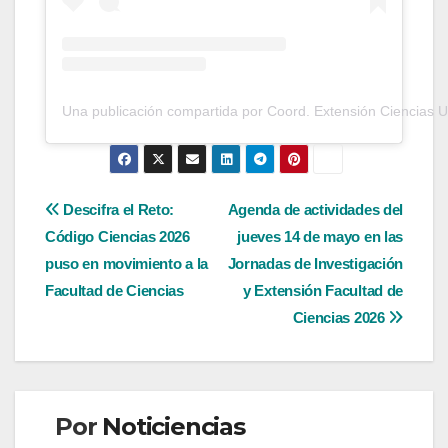
Una publicación compartida por Coord. Extensión Ciencias 
Navegación
Descifra el Reto:
Agenda de actividades del
Código Ciencias 2026
jueves 14 de mayo en las
de
puso en movimiento a la
Jornadas de Investigación
entradas
Facultad de Ciencias
y Extensión Facultad de
Ciencias 2026
Por
Noticiencias