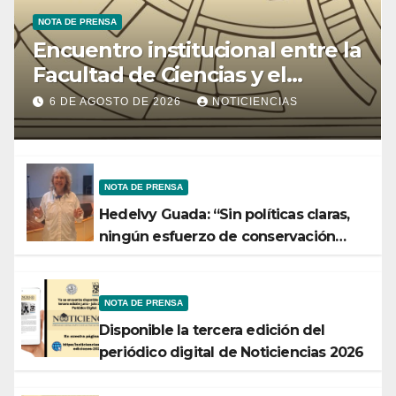
NOTA DE PRENSA
Encuentro institucional entre la
Facultad de Ciencias y el
Ministerio de Ciencia y
6 DE AGOSTO DE 2026
NOTICIENCIAS
Tecnología
NOTA DE PRENSA
Hedelvy Guada: “Sin políticas claras,
ningún esfuerzo de conservación
rendirá frutos”
NOTA DE PRENSA
Disponible la tercera edición del
periódico digital de Noticiencias 2026