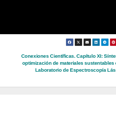
Conexiones Científicas. Capítulo XI: Sínte
optimización de materiales sustentables 
Laboratorio de Espectroscopía Lá