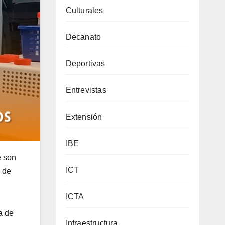
Culturales
Decanato
Deportivas
Entrevistas
Extensión
IBE
e son
ICT
d de
ICTA
a de
Infraestructura