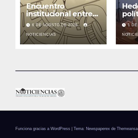
Encuentro
Hede
institucional entre
polí
la Facultad de
ning
6 DE AGOSTO DE 2026
1 DE
Ciencias y el
cons
Ministerio de
NOTICIENCIAS
rend
NOTICI
Ciencia y Tecnología
Funciona gracias a WordPress
|
Tema: Newspaperex de
Themeansa