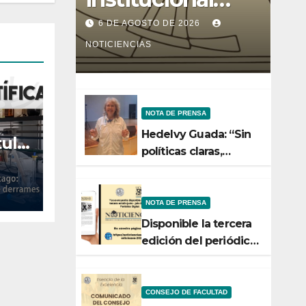
entre la Facultad
6 DE AGOSTO DE 2026
de Ciencias y el
NOTICIENCIAS
Ministerio de
Ciencia y
NOTA DE PRENSA
Tecnología
Hedelvy Guada: “Sin
tulo
políticas claras,
del
ningún esfuerzo de
conservación rendirá
a a
frutos”
NOTA DE PRENSA
Disponible la tercera
edición del periódico
digital de
Noticiencias 2026
CONSEJO DE FACULTAD