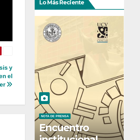
Lo Más Reciente
sis y
en el
ser
NOTA DE PRENSA
Encuentro
institucional