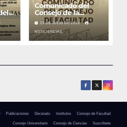
Comunicado del
del
Consejo de la
l de
Facultad de Ciencias
23 DE JULIO DE 2026
26
NOTICIENCIAS
d
Publicaciones
Decanato
Institutos
Consejo de Facultad
Consejo Universitario
Consejo de Ciencias
Suscríbete