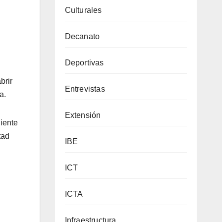
Culturales
Decanato
Deportivas
brir
Entrevistas
a.
Extensión
uiente
tad
IBE
ICT
ICTA
Infraestructura