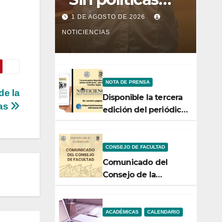
claras, ningún
1 DE AGOSTO DE 2026
esfuerzo de
NOTICIENCIAS
conservación
rendirá frutos”
NOTA DE PRENSA
de la
Disponible la tercera
ias
edición del periódico
digital de
Noticiencias 2026
CONSEJO DE FACULTAD
Comunicado del
Consejo de la
Facultad de Ciencias
ACADÉMICAS
CALENDARIO