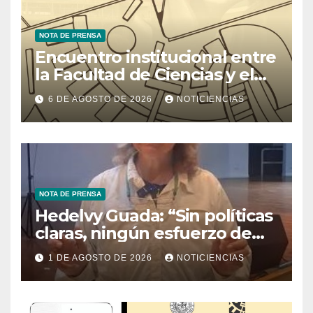
NOTA DE PRENSA
Encuentro institucional entre
la Facultad de Ciencias y el
Ministerio de Ciencia y
6 DE AGOSTO DE 2026
NOTICIENCIAS
Tecnología
NOTA DE PRENSA
Hedelvy Guada: “Sin políticas
claras, ningún esfuerzo de
conservación rendirá frutos”
1 DE AGOSTO DE 2026
NOTICIENCIAS