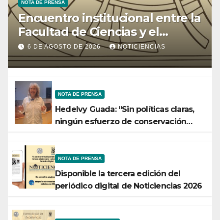
NOTA DE PRENSA
Encuentro institucional entre la
Facultad de Ciencias y el
Ministerio de Ciencia y
6 DE AGOSTO DE 2026
NOTICIENCIAS
Tecnología
NOTA DE PRENSA
Hedelvy Guada: “Sin políticas claras,
ningún esfuerzo de conservación
rendirá frutos”
NOTA DE PRENSA
Disponible la tercera edición del
periódico digital de Noticiencias 2026