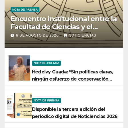
NOTA DE PRENSA
Encuentro institucional entre la
Facultad de Ciencias y el
Ministerio de Ciencia y
6 DE AGOSTO DE 2026
NOTICIENCIAS
Tecnología
NOTA DE PRENSA
Hedelvy Guada: “Sin políticas claras,
ningún esfuerzo de conservación
rendirá frutos”
NOTA DE PRENSA
Disponible la tercera edición del
periódico digital de Noticiencias 2026