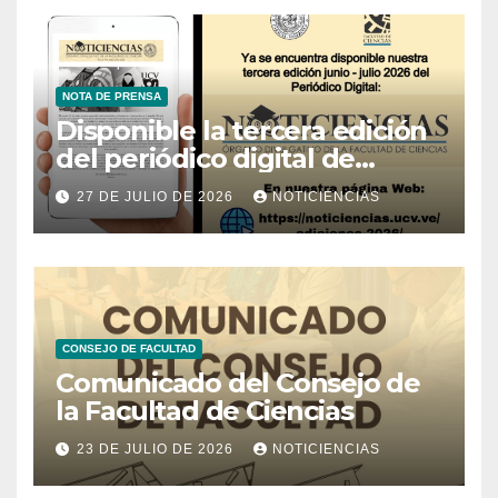
NOTA DE PRENSA
Disponible la tercera edición
del periódico digital de
Noticiencias 2026
27 DE JULIO DE 2026
NOTICIENCIAS
CONSEJO DE FACULTAD
Comunicado del Consejo de
la Facultad de Ciencias
23 DE JULIO DE 2026
NOTICIENCIAS