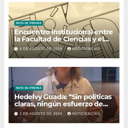
NOTA DE PRENSA
Encuentro institucional entre
la Facultad de Ciencias y el
Ministerio de Ciencia y
6 DE AGOSTO DE 2026
NOTICIENCIAS
Tecnología
NOTA DE PRENSA
Hedelvy Guada: “Sin políticas
claras, ningún esfuerzo de
conservación rendirá frutos”
1 DE AGOSTO DE 2026
NOTICIENCIAS