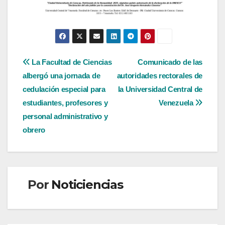
Navegación
La Facultad de Ciencias
Comunicado de las
albergó una jornada de
autoridades rectorales de
de
cedulación especial para
la Universidad Central de
entradas
estudiantes, profesores y
Venezuela
personal administrativo y
obrero
Por
Noticiencias