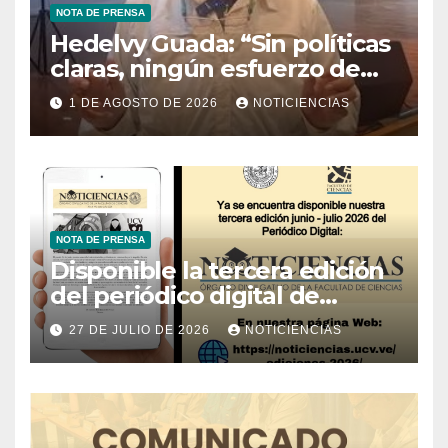
NOTA DE PRENSA
Hedelvy Guada: “Sin políticas
claras, ningún esfuerzo de
conservación rendirá frutos”
1 DE AGOSTO DE 2026
NOTICIENCIAS
NOTA DE PRENSA
Disponible la tercera edición
del periódico digital de
Noticiencias 2026
27 DE JULIO DE 2026
NOTICIENCIAS