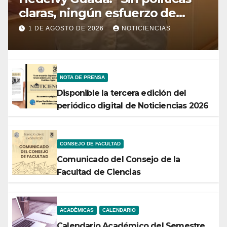
claras, ningún esfuerzo de
conservación rendirá frutos”
1 DE AGOSTO DE 2026
NOTICIENCIAS
NOTA DE PRENSA
Disponible la tercera edición del
periódico digital de Noticiencias 2026
CONSEJO DE FACULTAD
Comunicado del Consejo de la
Facultad de Ciencias
ACADÉMICAS
CALENDARIO
Calendario Académico del Semestre