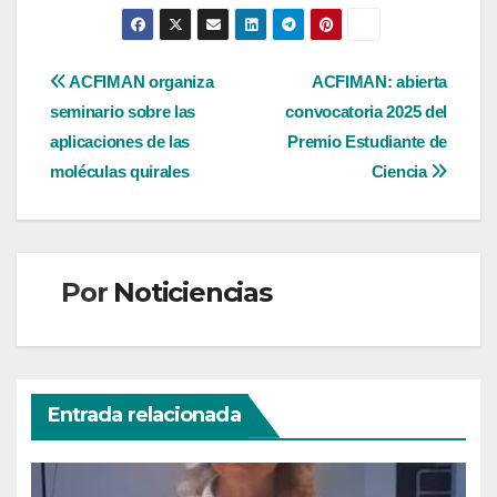
Navegación
ACFIMAN organiza
ACFIMAN: abierta
seminario sobre las
convocatoria 2025 del
de
aplicaciones de las
Premio Estudiante de
entradas
moléculas quirales
Ciencia
Por
Noticiencias
Entrada relacionada