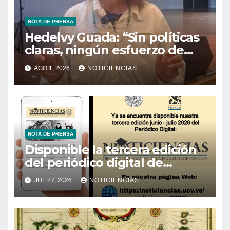
NOTA DE PRENSA
Hedelvy Guada: “Sin políticas
claras, ningún esfuerzo de
conservación rendirá frutos”
AGO 1, 2026
NOTICIENCIAS
NOTA DE PRENSA
Disponible la tercera edición
del periódico digital de
Noticiencias 2026
JUL 27, 2026
NOTICIENCIAS