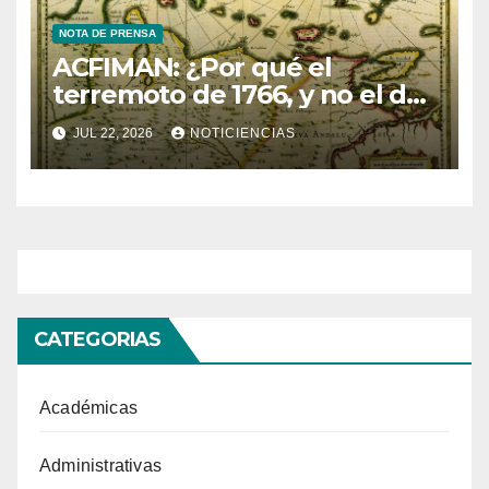
NOTA DE PRENSA
ACFIMAN: ¿Por qué el
terremoto de 1766, y no el de
1530, fue útil para la
JUL 22, 2026
NOTICIENCIAS
sismología venezolana?
CATEGORIAS
Académicas
Administrativas