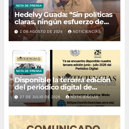
NOTA DE PRENSA
Hedelvy Guada: “Sin políticas
claras, ningún esfuerzo de
conservación rendirá frutos”
1 DE AGOSTO DE 2026
NOTICIENCIAS
NOTA DE PRENSA
Disponible la tercera edición
del periódico digital de
Noticiencias 2026
27 DE JULIO DE 2026
NOTICIENCIAS