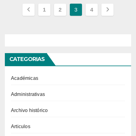
Paginación
1
2
3
4
de
entradas
CATEGORIAS
Académicas
Administrativas
Archivo histórico
Articulos