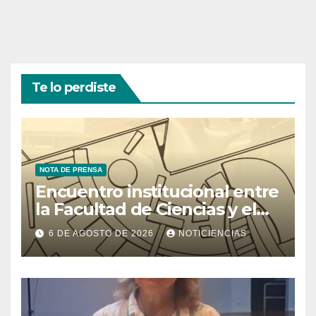
Te lo perdiste
NOTA DE PRENSA
Encuentro institucional entre
la Facultad de Ciencias y el
Ministerio de Ciencia y
6 DE AGOSTO DE 2026
NOTICIENCIAS
Tecnología