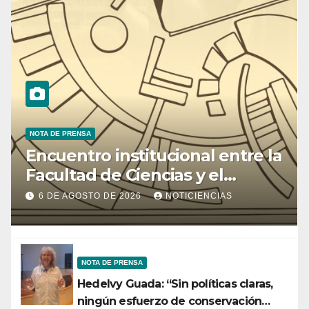
NOTA DE PRENSA
Encuentro institucional entre la
Facultad de Ciencias y el
Ministerio de Ciencia y
6 DE AGOSTO DE 2026
NOTICIENCIAS
Tecnología
NOTA DE PRENSA
Hedelvy Guada: “Sin políticas claras,
ningún esfuerzo de conservación