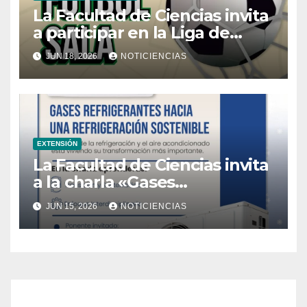
La Facultad de Ciencias invita
a participar en la Liga de
Fútbol Sala
JUN 18, 2026
NOTICIENCIAS
EXTENSIÓN
La Facultad de Ciencias invita
a la charla «Gases
refrigerantes, hacia una
JUN 15, 2026
NOTICIENCIAS
refrigeración sostenible»