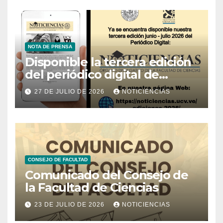
NOTA DE PRENSA
Disponible la tercera edición
del periódico digital de
Noticiencias 2026
27 DE JULIO DE 2026
NOTICIENCIAS
CONSEJO DE FACULTAD
Comunicado del Consejo de
la Facultad de Ciencias
23 DE JULIO DE 2026
NOTICIENCIAS