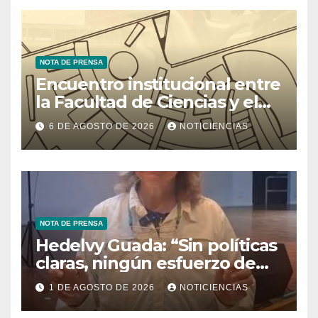
NOTA DE PRENSA
Encuentro institucional entre
la Facultad de Ciencias y el
Ministerio de Ciencia y
6 DE AGOSTO DE 2026
NOTICIENCIAS
Tecnología
NOTA DE PRENSA
Hedelvy Guada: “Sin políticas
claras, ningún esfuerzo de
conservación rendirá frutos”
1 DE AGOSTO DE 2026
NOTICIENCIAS