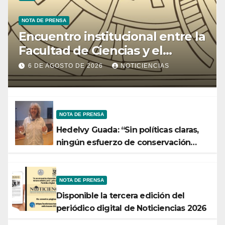
NOTA DE PRENSA
Encuentro institucional entre la
Facultad de Ciencias y el
Ministerio de Ciencia y
6 DE AGOSTO DE 2026
NOTICIENCIAS
Tecnología
NOTA DE PRENSA
Hedelvy Guada: “Sin políticas claras,
ningún esfuerzo de conservación
rendirá frutos”
NOTA DE PRENSA
Disponible la tercera edición del
periódico digital de Noticiencias 2026