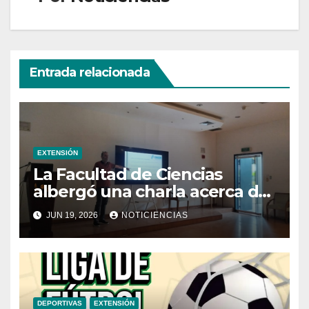
Entrada relacionada
EXTENSIÓN
La Facultad de Ciencias
albergó una charla acerca de
la transformación hacia la
JUN 19, 2026
NOTICIENCIAS
refrigeración sostenible
DEPORTIVAS
EXTENSIÓN