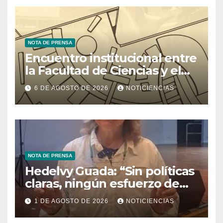
NOTA DE PRENSA
Encuentro institucional entre
la Facultad de Ciencias y el
Ministerio de Ciencia y
6 DE AGOSTO DE 2026
NOTICIENCIAS
Tecnología
NOTA DE PRENSA
Hedelvy Guada: “Sin políticas
claras, ningún esfuerzo de
conservación rendirá frutos”
1 DE AGOSTO DE 2026
NOTICIENCIAS