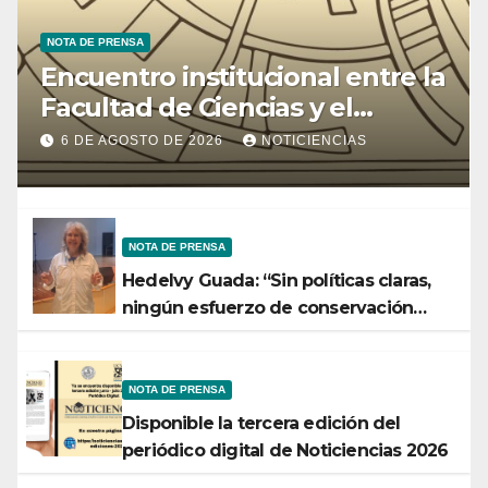
NOTA DE PRENSA
Encuentro institucional entre la
Facultad de Ciencias y el
Ministerio de Ciencia y
6 DE AGOSTO DE 2026
NOTICIENCIAS
Tecnología
NOTA DE PRENSA
Hedelvy Guada: “Sin políticas claras,
ningún esfuerzo de conservación
rendirá frutos”
NOTA DE PRENSA
Disponible la tercera edición del
periódico digital de Noticiencias 2026