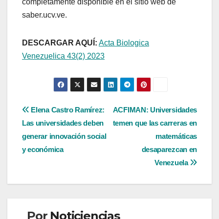
completamente disponible en el sitio web de
saber.ucv.ve.
DESCARGAR AQUÍ:
Acta Biologica
Venezuelica 43(2) 2023
Navegación
Elena Castro Ramírez:
ACFIMAN: Universidades
Las universidades deben
temen que las carreras en
de
generar innovación social
matemáticas
entradas
y económica
desaparezcan en
Venezuela
Por
Noticiencias