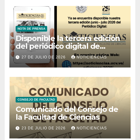
NOTA DE PRENSA
Disponible la tercera edición
del periódico digital de
Noticiencias 2026
27 DE JULIO DE 2026
NOTICIENCIAS
CONSEJO DE FACULTAD
Comunicado del Consejo de
la Facultad de Ciencias
23 DE JULIO DE 2026
NOTICIENCIAS